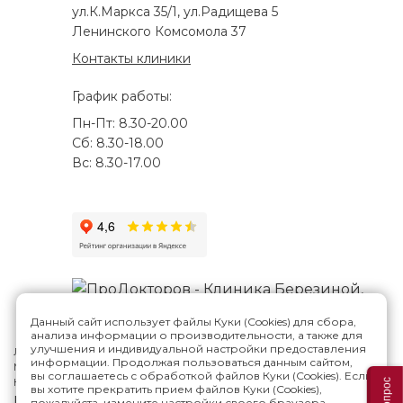
ул.К.Маркса 35/1, ул.Радищева 5
Ленинского Комсомола 37
Контакты клиники
График работы:
Пн-Пт: 8.30-20.00
Сб: 8.30-18.00
Вс: 8.30-17.00
Данный сайт использует файлы Куки (Cookies) для сбора,
анализа информации о производительности, а также для
улучшения и индивидуальной настройки предоставления
Лицензия №Л041-01188-73/00287807
информации. Продолжая пользоваться данным сайтом,
Многопрофильная клиника Н.Березиной в Ульяновске
© 2026
вы соглашаетесь с обработкой файлов Куки (Cookies). Если
Карта сайта
вы хотите прекратить прием файлов Куки (Cookies),
Версия сайта для слабовидящих
пожалуйста, измените настройки своего браузера.