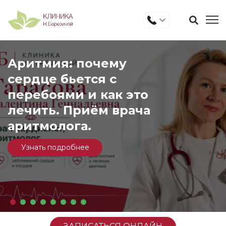
Аритмия: почему
сердце бьется с
перебоями и как это
«Узнайте,
лечить. Приём врача
ваша жир
аритмолога.
Узнать подробнее
Детская пульмонология
Детская дерматология
Детская ЛОР патология