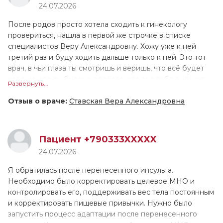
24.07.2026
сделала всё, что требовалось. Особо хотелось бы
ещё ни 1 врач не принимал меня настолько долго!
отметить, что когда Алена Андреевна выполняла
Валентина Геннадьевна назначила лечение, и сейчас мы
После родов просто хотела сходить к гинекологу
диагностику, она действовала очень бережно, в отличие
поддерживаем связь, контролируем моё состояние.
провериться, нашла в первой же строчке в списке
от многих других врачей, которых я посещала ранее.
Причём она не только подробно расписала как
специалистов Веру Александровну. Хожу уже к ней
принимать препараты, но и устно всё проговорила. У
третий раз и буду ходить дальше только к ней. Это тот
меня довольно сложный, не рядовой случай, поэтому
врач, в чьи глаза ты смотришь и веришь, что всё будет
ритм пока не восстановился, но мы надеемся, что всё
хорошо, что ты будешь здорова, что она тебя вылечит,
Развернуть...
наладится. Если это лечение не поможет, в августе
что поможет тебе. Человек любит своё дело, свою
снова обращусь к В.Г. Тарасовой.
работу, как будто она знает всё о всех болезнях и
Отзыв о враче:
Ставская Вера Александровна
неприятностях, которые могут происходить в её
специфике.
Пациент +790333XXXXX
Суперврач, очень бережное отношение, шутит, смеётся,
24.07.2026
объясняет всё дословно, очень образованна и
квалифицированна. Не стесняясь можно задавать любые
Я обратилась после перенесенного инсульта.
вопросы, тебе на них ответят, очень располагает к себе,
Необходимо было корректировать целевое МНО и
улыбается. Меня удивляет, что я прихожу к ней раз в
контролировать его, поддерживать вес тела постоянным
год, а она всё знает, что было год назад, с чем я к ней
и корректировать пищевые привычки. Нужно было
приходила до этого, она всё помнит. Мне всегда
запустить процесс адаптации после перенесенного
попадались грубые специалисты в этой сфере, идя на