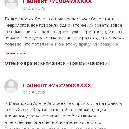
Пациент +790847XXXXX
дополнительно сделала ЭКГ. Приём длился больше часа,
04.08.2026
ещё ни 1 врач не принимал меня настолько долго!
Валентина Геннадьевна назначила лечение, и сейчас мы
Долгое время болела спина, сменил уже более пяти
поддерживаем связь, контролируем моё состояние.
неврологов, все говорили одно и то же, их советы вовсе
Причём она не только подробно расписала как
не помогали, на какое-то время уже перестал ходить по
принимать препараты, но и устно всё проговорила. У
врачам. Но спустя время решил еще раз сходить и очень
меня довольно сложный, не рядовой случай, поэтому
повезло, что попал именно к этому врачу. Он сразу же
ритм пока не восстановился, но мы надеемся, что всё
объяснил свое мнение и сказал, что следует
Развернуть...
наладится. Если это лечение не поможет, в августе
попробовать: иглоукалывание и лазеротерапию. Для
снова обращусь к В.Г. Тарасовой.
себя я выявил, что иглоукалывание мне очень подошло,
Отзыв о враче:
Киямдинов Рафаиль Равилевич
после полного курса я стал чувствовать себя гораздо
лучше.
Пациент +792798XXXXX
04.08.2026
К Мазановой Алене Андреевне я приходила на приём в
первый раз. Обратилась к ней по рекомендации.
Алена Андреевна оставила о себе отличное
впечатление, она очень внимательная доктор.
Специалист основательно изучила мою историю