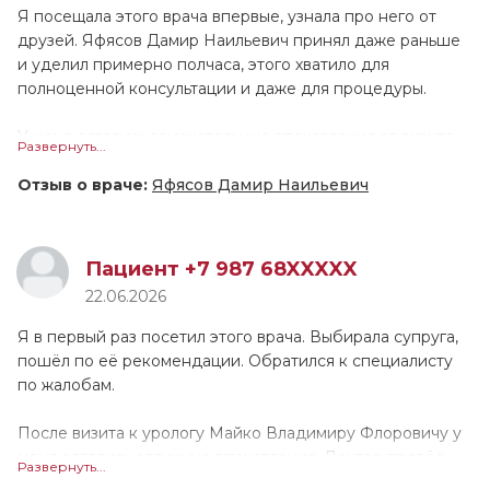
Люции Ринатовны вполне располагающая. После
Я посещала этого врача впервые, узнала про него от
диагностики нужно будет прийти на повторный приём.
друзей. Яфясов Дамир Наильевич принял даже раньше
Я могла бы порекомендовать данного специалиста
и уделил примерно полчаса, этого хватило для
другим людям.
полноценной консультации и даже для процедуры.
У меня остались замечательные впечатления от визита, у
Развернуть...
доктора очень профессиональный подход. Яфясов
Дамир Наильевич выслушал, изучил все документы и
Отзыв о враче:
Яфясов Дамир Наильевич
МРТ, посмотрел диски. Он провел осмотр, и мы приняли
решение по дальнейшему лечению. Специалист
грамотно и понятно расписал терапию, указал
Пациент +7 987 68XXXXX
дозировки и кратность применения препаратов. По
22.06.2026
ощущениям, он работал аккуратно, дискомфорта я не
заметила. Врач показался тактичным и дружелюбным в
Я в первый раз посетил этого врача. Выбирала супруга,
общении, а также вежливым. Он ответил на все вопросы,
пошёл по её рекомендации. Обратился к специалисту
при этом не отвлекался и не покидал кабинет. Считаю,
по жалобам.
Дамир Наильевич заинтересован в оказании помощи. Я
бы посоветовала его друзьям и знакомым, замечаний или
После визита к урологу Майко Владимиру Флоровичу у
пожеланий по его работе нет.
меня остались отличные впечатления. Доктор провёл
Развернуть...
осмотр и проконсультировал. По итогу он