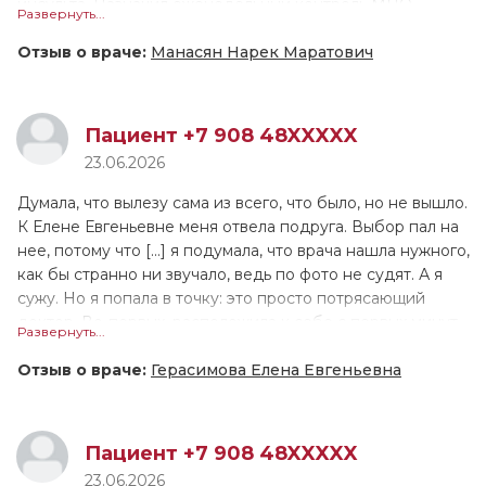
инсульта. Назначил еженедельный контроль МНО.
Развернуть...
приём, я думала будет так же, и не важно, была ли я в
Объяснил план поддержания целевого МНО, всё
частной клинике или нет, но Вера Александровна такая
предельно точно и понятно. Общее впечатление о
Отзыв о враче:
Манасян Нарек Маратович
классная, на любой твой вопрос она рисует,
приёме очень положительное. Да, я буду рекомендовать
«разжевывая» тебе информацию, по ней видно, что она
доктора всем знакомым и коллегам.
переживает за каждого своего пациента искренне, а не
Пациент +7 908 48XXXXX
просто для галочки, как часто бывает. Приём длился 40
Доктор очень знающий, компетентный, глубокий, знает
23.06.2026
минут.
хорошо кардиологию и неврологию. Доктор очень
аккуратный, ответственный, очень позитивный человек.
Думала, что вылезу сама из всего, что было, но не вышло.
К Елене Евгеньевне меня отвела подруга. Выбор пал на
нее, потому что [...] я подумала, что врача нашла нужного,
как бы странно ни звучало, ведь по фото не судят. А я
сужу. Но я попала в точку: это просто потрясающий
доктор. Во-первых, расположила к себе с первых минут
Развернуть...
приема, никогда не перебивала, а долго-долго слушала
меня. Лечение не пришлось подбирать долго, Елена
Отзыв о враче:
Герасимова Елена Евгеньевна
Евгеньевна назначила с первого раза препараты,
которые мне подошли. Во-вторых, мне понравилось, как
она слушала и не перебивала, как убеждала, что все
Пациент +7 908 48XXXXX
трудности временны, просто нужно помочь психике
23.06.2026