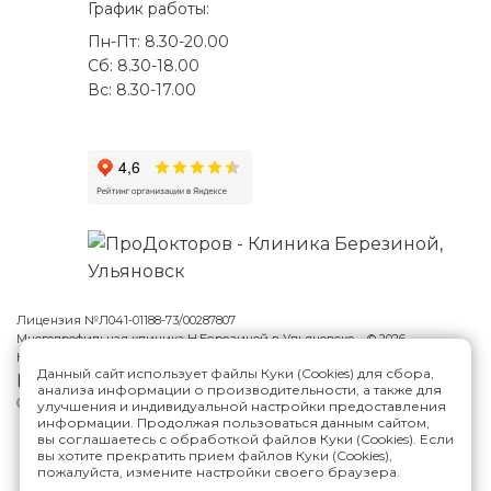
График работы:
Пн-Пт: 8.30-20.00
Сб: 8.30-18.00
Вс: 8.30-17.00
Лицензия №Л041-01188-73/00287807
Многопрофильная клиника Н.Березиной в Ульяновске
© 2026
Карта сайта
Данный сайт использует файлы Куки (Cookies) для сбора,
Версия сайта для слабовидящих
анализа информации о производительности, а также для
Политика конфиденциальности
улучшения и индивидуальной настройки предоставления
информации. Продолжая пользоваться данным сайтом,
вы соглашаетесь с обработкой файлов Куки (Cookies). Если
вы хотите прекратить прием файлов Куки (Cookies),
ИМЕЮТСЯ ПРОТИВОПОКАЗАНИЯ,
пожалуйста, измените настройки своего браузера.
НЕОБХОДИМА КОНСУЛЬТАЦИЯ СПЕЦИАЛИСТА