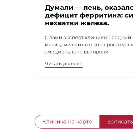
апа:
Думали — лень, оказал
дефицит ферритина: с
нехватки железа.
 это
С вами эксперт клиники Троцкий С
месяцами считают, что просто уст
эмоционально выгорели. ...
Читать дальше
Клиника на карте
Записать