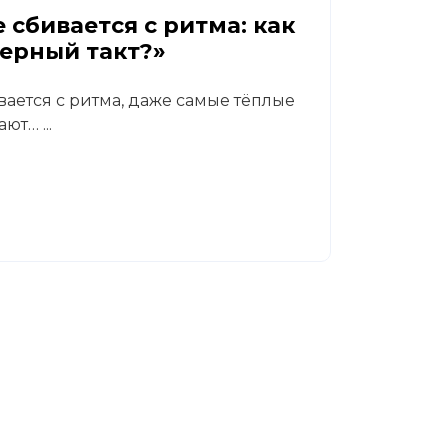
 сбивается с ритма: как
Диаб
верный такт?»
реа
вается с ритма, даже самые тёплые
В кли
ют… ...
Светл
гастр
Читат