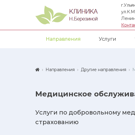
г.Улья
ул.К.М
Ленин
Конта
Направления
Услуги
Направления
Другие направления
М
Медицинское обслужив
Услуги по добровольному ме
страхованию