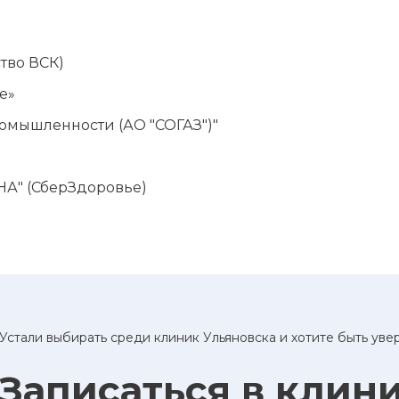
тво ВСК)
е»
ромышленности (АО "СОГАЗ")"
" (СберЗдоровье)
Устали выбирать среди клиник Ульяновска и хотите быть ув
Записаться в клин