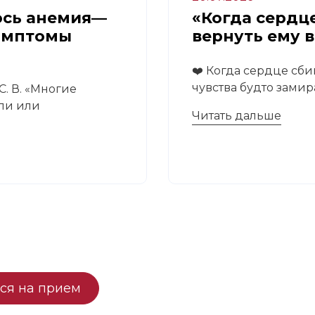
ось анемия—
«Когда сердце
имптомы
вернуть ему 
❤️ Когда сердце сби
чувства будто замира
. В. «Многие
али или
Читать дальше
ся на прием