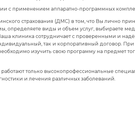
ии с применением аппаратно-программных компле
ского страхования (ДМС) в том, что Вы лично при
ы, определяете виды и объем услуг, выбираете ме
. Наша клиника сотрудничает с проверенными и на
ндивидуальный, так и корпоративный договор. При
обходимо изучить свою программу на предмет того
ас работают только высокопрофессиональные специа
ностики и лечения различных заболеваний.