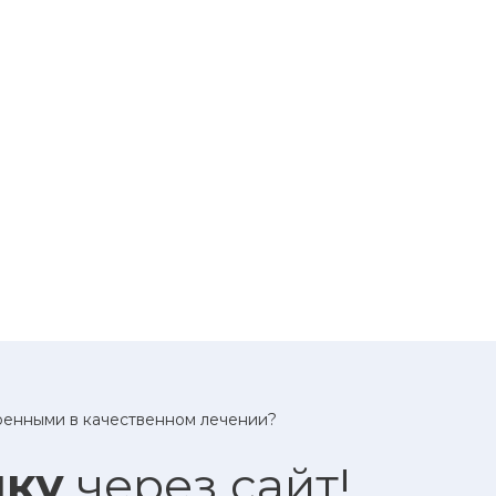
еренными в качественном лечении?
ику
через сайт!