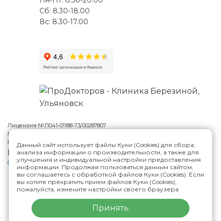
Пн-Пт: 8.30-20.00
Сб: 8.30-18.00
Вс: 8.30-17.00
Лицензия №Л041-01188-73/00287807
Многопрофильная клиника Н.Березиной в Ульяновске
© 2026
Карта сайта
Данный сайт использует файлы Куки (Cookies) для сбора,
Версия сайта для слабовидящих
анализа информации о производительности, а также для
улучшения и индивидуальной настройки предоставления
Политика конфиденциальности
информации. Продолжая пользоваться данным сайтом,
вы соглашаетесь с обработкой файлов Куки (Cookies). Если
вы хотите прекратить прием файлов Куки (Cookies),
ИМЕЮТСЯ ПРОТИВОПОКАЗАНИЯ,
пожалуйста, измените настройки своего браузера.
НЕОБХОДИМА КОНСУЛЬТАЦИЯ СПЕЦИАЛИСТА
Принять