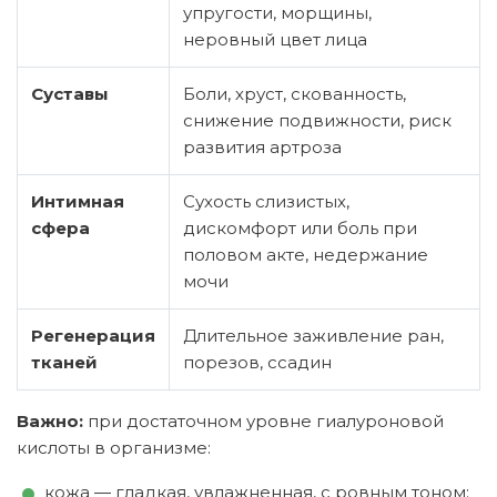
упругости, морщины,
неровный цвет лица
Суставы
Боли, хруст, скованность,
снижение подвижности, риск
развития артроза
Интимная
Сухость слизистых,
сфера
дискомфорт или боль при
половом акте, недержание
мочи
Регенерация
Длительное заживление ран,
тканей
порезов, ссадин
Важно:
при достаточном уровне гиалуроновой
кислоты в организме:
кожа — гладкая, увлажненная, с ровным тоном;