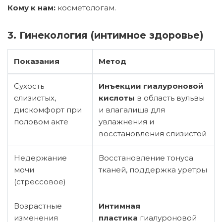
Кому к нам:
косметологам.
3. Гинекология (интимное здоровье)
Показания
Метод
Сухость
Инъекции гиалуроновой
слизистых,
кислоты
в область вульвы
дискомфорт при
и влагалища для
половом акте
увлажнения и
восстановления слизистой
Недержание
Восстановление тонуса
мочи
тканей, поддержка уретры
(стрессовое)
Возрастные
Интимная
изменения
пластика
гиалуроновой