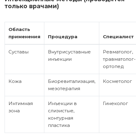
только врачами)
Область
применения
Процедура
Специалист
Суставы
Внутрисуставные
Ревматолог,
инъекции
травматолог-
ортопед
Кожа
Биоревитализация,
Косметолог
мезотерапия
Интимная
Инъекции в
Гинеколог
зона
слизистые,
контурная
пластика