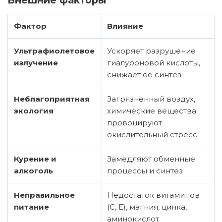
Внешние факторы
Фактор
Влияние
Ультрафиолетовое
Ускоряет разрушение
излучение
гиалуроновой кислоты,
снижает ее синтез
Неблагоприятная
Загрязненный воздух,
экология
химические вещества
провоцируют
окислительный стресс
Курение и
Замедляют обменные
алкоголь
процессы и синтез
Неправильное
Недостаток витаминов
питание
(C, E), магния, цинка,
аминокислот