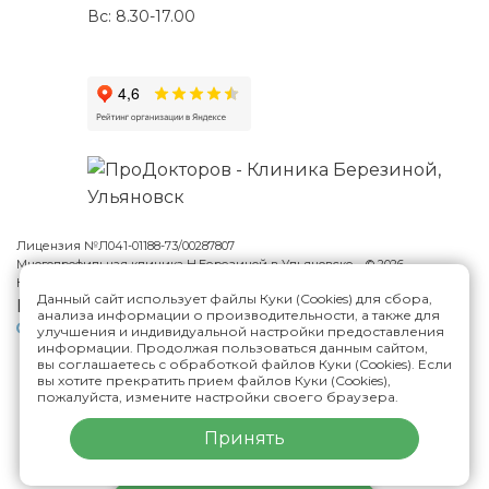
Вс: 8.30-17.00
Лицензия №Л041-01188-73/00287807
Многопрофильная клиника Н.Березиной в Ульяновске
© 2026
Карта сайта
Данный сайт использует файлы Куки (Cookies) для сбора,
Версия сайта для слабовидящих
анализа информации о производительности, а также для
Политика конфиденциальности
улучшения и индивидуальной настройки предоставления
информации. Продолжая пользоваться данным сайтом,
вы соглашаетесь с обработкой файлов Куки (Cookies). Если
вы хотите прекратить прием файлов Куки (Cookies),
ИМЕЮТСЯ ПРОТИВОПОКАЗАНИЯ,
пожалуйста, измените настройки своего браузера.
НЕОБХОДИМА КОНСУЛЬТАЦИЯ СПЕЦИАЛИСТА
Принять