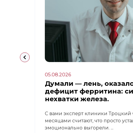
05.08.2026
апа:
Думали — лень, оказал
дефицит ферритина: с
нехватки железа.
 это
С вами эксперт клиники Троцкий С
месяцами считают, что просто уст
эмоционально выгорели. ...