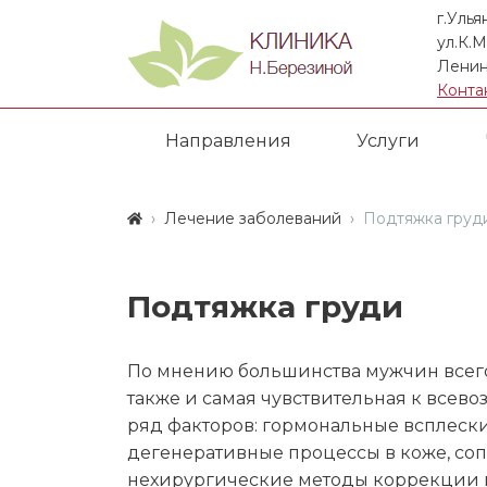
г.Улья
ул.К.М
Ленин
Конта
Направления
Услуги
Лечение заболеваний
Подтяжка груд
Подтяжка груди
По мнению большинства мужчин всего 
также и самая чувствительная к всев
ряд факторов: гормональные всплеск
дегенеративные процессы в коже, со
нехирургические методы коррекции 