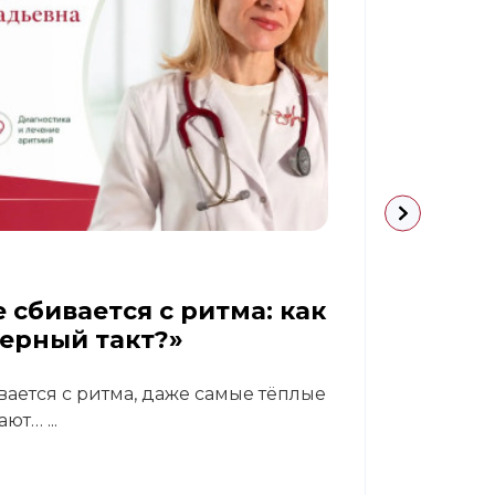
09.07.
 сбивается с ритма: как
Диаб
верный такт?»
реа
вается с ритма, даже самые тёплые
В кли
ют… ...
Светл
гастр
Читат