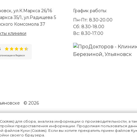
новск, ул.К.Маркса 26/16
График работы:
аркса 35/1, ул.Радищева 5
Пн-Пт: 8.30-20.00
ского Комсомола 37
Сб: 8.30-18.00
кты клиники
Вс: 8.30-17.00
льяновске
© 2026
Cookies) для сбора, анализа информации о производительности, а та
стройки предоставления информации. Продолжая пользоваться дан
АЗАНИЯ, НЕОБХОДИМА КОНСУ
й файлов Куки (Cookies). Если вы хотите прекратить прием файлов Ку
ройки своего браузера.