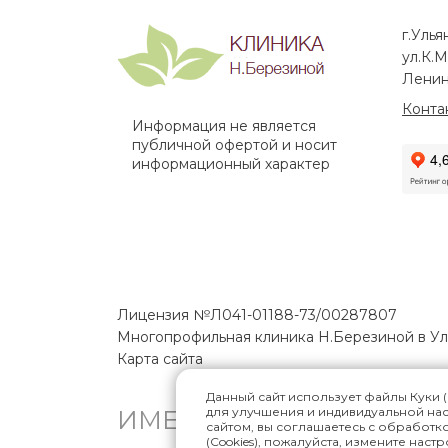
г.Улья
ул.К.М
Ленин
Конта
Информация не является
публичной офертой и носит
информационный характер
Лицензия №Л041-01188-73/00287807
Многопрофильная клиника Н.Березиной в У
Карта сайта
Данный сайт использует файлы Куки (
для улучшения и индивидуальной на
ИМЕЮТСЯ ПРОТИВОПОК
сайтом, вы соглашаетесь с обработко
(Cookies), пожалуйста, измените наст