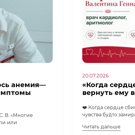
20.07.2026
ось анемия—
«Когда сердце
имптомы
вернуть ему 
❤️ Когда сердце сби
чувства будто замира
. В. «Многие
али или
Читать дальше