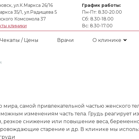
новск, ул.К.Маркса 26/16
График работы:
аркса 35/1, ул.Радищева 5
Пн-Пт: 8.30-20.00
ского Комсомола 37
Сб: 8.30-18.00
кты клиники
Вс: 8.30-17.00
Чекапы / Цены
Врачи
О клинике
и
мира, самой привлекательной частью женского тела 
озможным изменениям часть тела. Грудь реагирует
и, резкое снижение или повышение веса, беременно
провождающие старение и др. В клинике мы испол
груди