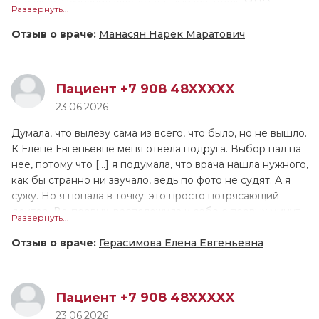
инсульта. Назначил еженедельный контроль МНО.
Развернуть...
приём, я думала будет так же, и не важно, была ли я в
Объяснил план поддержания целевого МНО, всё
частной клинике или нет, но Вера Александровна такая
предельно точно и понятно. Общее впечатление о
Отзыв о враче:
Манасян Нарек Маратович
классная, на любой твой вопрос она рисует,
приёме очень положительное. Да, я буду рекомендовать
«разжевывая» тебе информацию, по ней видно, что она
доктора всем знакомым и коллегам.
переживает за каждого своего пациента искренне, а не
Пациент +7 908 48XXXXX
просто для галочки, как часто бывает. Приём длился 40
Доктор очень знающий, компетентный, глубокий, знает
23.06.2026
минут.
хорошо кардиологию и неврологию. Доктор очень
аккуратный, ответственный, очень позитивный человек.
Думала, что вылезу сама из всего, что было, но не вышло.
К Елене Евгеньевне меня отвела подруга. Выбор пал на
нее, потому что [...] я подумала, что врача нашла нужного,
как бы странно ни звучало, ведь по фото не судят. А я
сужу. Но я попала в точку: это просто потрясающий
доктор. Во-первых, расположила к себе с первых минут
Развернуть...
приема, никогда не перебивала, а долго-долго слушала
меня. Лечение не пришлось подбирать долго, Елена
Отзыв о враче:
Герасимова Елена Евгеньевна
Евгеньевна назначила с первого раза препараты,
которые мне подошли. Во-вторых, мне понравилось, как
она слушала и не перебивала, как убеждала, что все
Пациент +7 908 48XXXXX
трудности временны, просто нужно помочь психике
23.06.2026