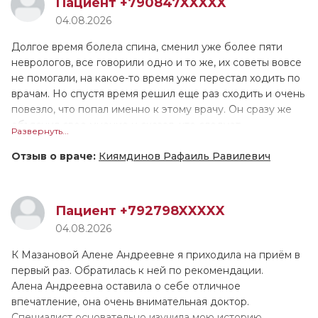
Пациент +790847XXXXX
дополнительно сделала ЭКГ. Приём длился больше часа,
04.08.2026
ещё ни 1 врач не принимал меня настолько долго!
Валентина Геннадьевна назначила лечение, и сейчас мы
Долгое время болела спина, сменил уже более пяти
поддерживаем связь, контролируем моё состояние.
неврологов, все говорили одно и то же, их советы вовсе
Причём она не только подробно расписала как
не помогали, на какое-то время уже перестал ходить по
принимать препараты, но и устно всё проговорила. У
врачам. Но спустя время решил еще раз сходить и очень
меня довольно сложный, не рядовой случай, поэтому
повезло, что попал именно к этому врачу. Он сразу же
ритм пока не восстановился, но мы надеемся, что всё
объяснил свое мнение и сказал, что следует
Развернуть...
наладится. Если это лечение не поможет, в августе
попробовать: иглоукалывание и лазеротерапию. Для
снова обращусь к В.Г. Тарасовой.
себя я выявил, что иглоукалывание мне очень подошло,
Отзыв о враче:
Киямдинов Рафаиль Равилевич
после полного курса я стал чувствовать себя гораздо
лучше.
Пациент +792798XXXXX
04.08.2026
К Мазановой Алене Андреевне я приходила на приём в
первый раз. Обратилась к ней по рекомендации.
Алена Андреевна оставила о себе отличное
впечатление, она очень внимательная доктор.
Специалист основательно изучила мою историю