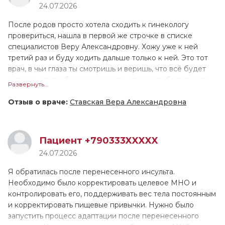
24.07.2026
сделала всё, что требовалось. Особо хотелось бы
ещё ни 1 врач не принимал меня настолько долго!
отметить, что когда Алена Андреевна выполняла
Валентина Геннадьевна назначила лечение, и сейчас мы
После родов просто хотела сходить к гинекологу
диагностику, она действовала очень бережно, в отличие
поддерживаем связь, контролируем моё состояние.
провериться, нашла в первой же строчке в списке
от многих других врачей, которых я посещала ранее.
Причём она не только подробно расписала как
специалистов Веру Александровну. Хожу уже к ней
принимать препараты, но и устно всё проговорила. У
третий раз и буду ходить дальше только к ней. Это тот
меня довольно сложный, не рядовой случай, поэтому
врач, в чьи глаза ты смотришь и веришь, что всё будет
ритм пока не восстановился, но мы надеемся, что всё
хорошо, что ты будешь здорова, что она тебя вылечит,
Развернуть...
наладится. Если это лечение не поможет, в августе
что поможет тебе. Человек любит своё дело, свою
снова обращусь к В.Г. Тарасовой.
работу, как будто она знает всё о всех болезнях и
Отзыв о враче:
Ставская Вера Александровна
неприятностях, которые могут происходить в её
специфике.
Пациент +790333XXXXX
Суперврач, очень бережное отношение, шутит, смеётся,
24.07.2026
объясняет всё дословно, очень образованна и
квалифицированна. Не стесняясь можно задавать любые
Я обратилась после перенесенного инсульта.
вопросы, тебе на них ответят, очень располагает к себе,
Необходимо было корректировать целевое МНО и
улыбается. Меня удивляет, что я прихожу к ней раз в
контролировать его, поддерживать вес тела постоянным
год, а она всё знает, что было год назад, с чем я к ней
и корректировать пищевые привычки. Нужно было
приходила до этого, она всё помнит. Мне всегда
запустить процесс адаптации после перенесенного
попадались грубые специалисты в этой сфере, идя на