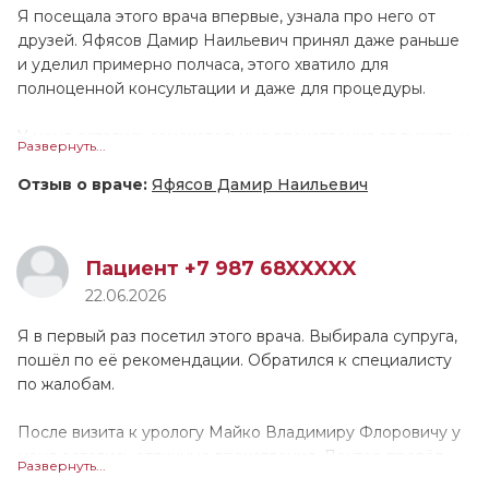
Люции Ринатовны вполне располагающая. После
Я посещала этого врача впервые, узнала про него от
диагностики нужно будет прийти на повторный приём.
друзей. Яфясов Дамир Наильевич принял даже раньше
Я могла бы порекомендовать данного специалиста
и уделил примерно полчаса, этого хватило для
другим людям.
полноценной консультации и даже для процедуры.
У меня остались замечательные впечатления от визита, у
Развернуть...
доктора очень профессиональный подход. Яфясов
Дамир Наильевич выслушал, изучил все документы и
Отзыв о враче:
Яфясов Дамир Наильевич
МРТ, посмотрел диски. Он провел осмотр, и мы приняли
решение по дальнейшему лечению. Специалист
грамотно и понятно расписал терапию, указал
Пациент +7 987 68XXXXX
дозировки и кратность применения препаратов. По
22.06.2026
ощущениям, он работал аккуратно, дискомфорта я не
заметила. Врач показался тактичным и дружелюбным в
Я в первый раз посетил этого врача. Выбирала супруга,
общении, а также вежливым. Он ответил на все вопросы,
пошёл по её рекомендации. Обратился к специалисту
при этом не отвлекался и не покидал кабинет. Считаю,
по жалобам.
Дамир Наильевич заинтересован в оказании помощи. Я
бы посоветовала его друзьям и знакомым, замечаний или
После визита к урологу Майко Владимиру Флоровичу у
пожеланий по его работе нет.
меня остались отличные впечатления. Доктор провёл
Развернуть...
осмотр и проконсультировал. По итогу он