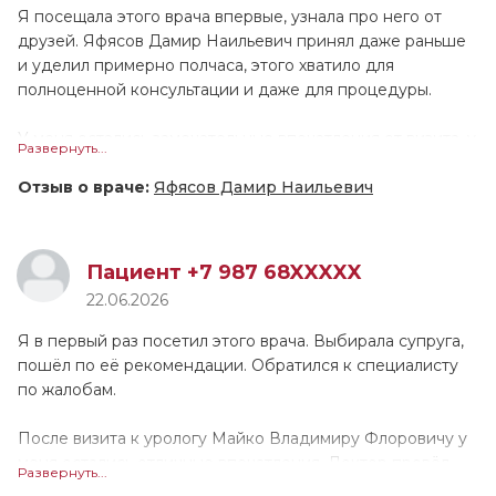
Люции Ринатовны вполне располагающая. После
Я посещала этого врача впервые, узнала про него от
диагностики нужно будет прийти на повторный приём.
друзей. Яфясов Дамир Наильевич принял даже раньше
Я могла бы порекомендовать данного специалиста
и уделил примерно полчаса, этого хватило для
другим людям.
полноценной консультации и даже для процедуры.
У меня остались замечательные впечатления от визита, у
Развернуть...
доктора очень профессиональный подход. Яфясов
Дамир Наильевич выслушал, изучил все документы и
Отзыв о враче:
Яфясов Дамир Наильевич
МРТ, посмотрел диски. Он провел осмотр, и мы приняли
решение по дальнейшему лечению. Специалист
грамотно и понятно расписал терапию, указал
Пациент +7 987 68XXXXX
дозировки и кратность применения препаратов. По
22.06.2026
ощущениям, он работал аккуратно, дискомфорта я не
заметила. Врач показался тактичным и дружелюбным в
Я в первый раз посетил этого врача. Выбирала супруга,
общении, а также вежливым. Он ответил на все вопросы,
пошёл по её рекомендации. Обратился к специалисту
при этом не отвлекался и не покидал кабинет. Считаю,
по жалобам.
Дамир Наильевич заинтересован в оказании помощи. Я
бы посоветовала его друзьям и знакомым, замечаний или
После визита к урологу Майко Владимиру Флоровичу у
пожеланий по его работе нет.
меня остались отличные впечатления. Доктор провёл
Развернуть...
осмотр и проконсультировал. По итогу он