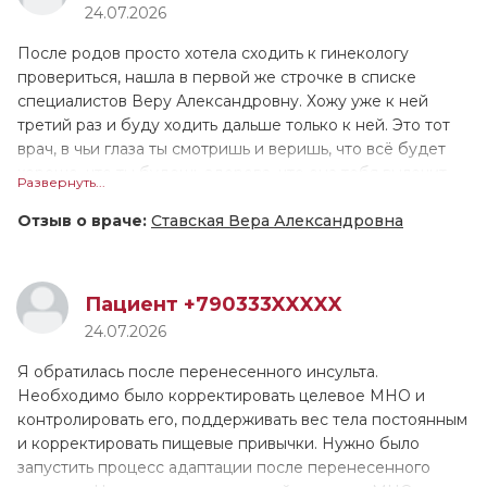
24.07.2026
сделала всё, что требовалось. Особо хотелось бы
ещё ни 1 врач не принимал меня настолько долго!
отметить, что когда Алена Андреевна выполняла
Валентина Геннадьевна назначила лечение, и сейчас мы
После родов просто хотела сходить к гинекологу
диагностику, она действовала очень бережно, в отличие
поддерживаем связь, контролируем моё состояние.
провериться, нашла в первой же строчке в списке
от многих других врачей, которых я посещала ранее.
Причём она не только подробно расписала как
специалистов Веру Александровну. Хожу уже к ней
принимать препараты, но и устно всё проговорила. У
третий раз и буду ходить дальше только к ней. Это тот
меня довольно сложный, не рядовой случай, поэтому
врач, в чьи глаза ты смотришь и веришь, что всё будет
ритм пока не восстановился, но мы надеемся, что всё
хорошо, что ты будешь здорова, что она тебя вылечит,
Развернуть...
наладится. Если это лечение не поможет, в августе
что поможет тебе. Человек любит своё дело, свою
снова обращусь к В.Г. Тарасовой.
работу, как будто она знает всё о всех болезнях и
Отзыв о враче:
Ставская Вера Александровна
неприятностях, которые могут происходить в её
специфике.
Пациент +790333XXXXX
Суперврач, очень бережное отношение, шутит, смеётся,
24.07.2026
объясняет всё дословно, очень образованна и
квалифицированна. Не стесняясь можно задавать любые
Я обратилась после перенесенного инсульта.
вопросы, тебе на них ответят, очень располагает к себе,
Необходимо было корректировать целевое МНО и
улыбается. Меня удивляет, что я прихожу к ней раз в
контролировать его, поддерживать вес тела постоянным
год, а она всё знает, что было год назад, с чем я к ней
и корректировать пищевые привычки. Нужно было
приходила до этого, она всё помнит. Мне всегда
запустить процесс адаптации после перенесенного
попадались грубые специалисты в этой сфере, идя на