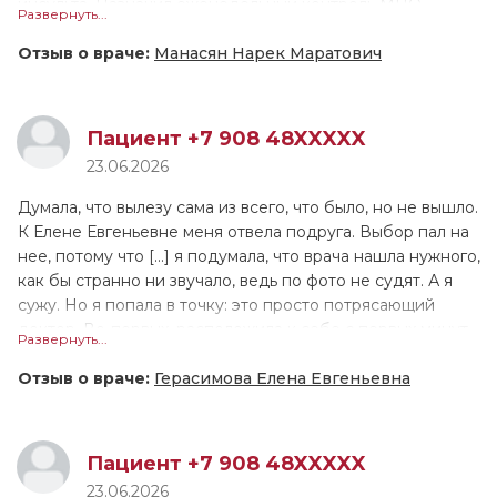
инсульта. Назначил еженедельный контроль МНО.
Развернуть...
приём, я думала будет так же, и не важно, была ли я в
Объяснил план поддержания целевого МНО, всё
частной клинике или нет, но Вера Александровна такая
предельно точно и понятно. Общее впечатление о
Отзыв о враче:
Манасян Нарек Маратович
классная, на любой твой вопрос она рисует,
приёме очень положительное. Да, я буду рекомендовать
«разжевывая» тебе информацию, по ней видно, что она
доктора всем знакомым и коллегам.
переживает за каждого своего пациента искренне, а не
Пациент +7 908 48XXXXX
просто для галочки, как часто бывает. Приём длился 40
Доктор очень знающий, компетентный, глубокий, знает
23.06.2026
минут.
хорошо кардиологию и неврологию. Доктор очень
аккуратный, ответственный, очень позитивный человек.
Думала, что вылезу сама из всего, что было, но не вышло.
К Елене Евгеньевне меня отвела подруга. Выбор пал на
нее, потому что [...] я подумала, что врача нашла нужного,
как бы странно ни звучало, ведь по фото не судят. А я
сужу. Но я попала в точку: это просто потрясающий
доктор. Во-первых, расположила к себе с первых минут
Развернуть...
приема, никогда не перебивала, а долго-долго слушала
меня. Лечение не пришлось подбирать долго, Елена
Отзыв о враче:
Герасимова Елена Евгеньевна
Евгеньевна назначила с первого раза препараты,
которые мне подошли. Во-вторых, мне понравилось, как
она слушала и не перебивала, как убеждала, что все
Пациент +7 908 48XXXXX
трудности временны, просто нужно помочь психике
23.06.2026