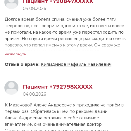
Пациент +790847XXXXX
дополнительно сделала ЭКГ. Приём длился больше часа,
04.08.2026
ещё ни 1 врач не принимал меня настолько долго!
Валентина Геннадьевна назначила лечение, и сейчас мы
Долгое время болела спина, сменил уже более пяти
поддерживаем связь, контролируем моё состояние.
неврологов, все говорили одно и то же, их советы вовсе
Причём она не только подробно расписала как
не помогали, на какое-то время уже перестал ходить по
принимать препараты, но и устно всё проговорила. У
врачам. Но спустя время решил еще раз сходить и очень
меня довольно сложный, не рядовой случай, поэтому
повезло, что попал именно к этому врачу. Он сразу же
ритм пока не восстановился, но мы надеемся, что всё
объяснил свое мнение и сказал, что следует
Развернуть...
наладится. Если это лечение не поможет, в августе
попробовать: иглоукалывание и лазеротерапию. Для
снова обращусь к В.Г. Тарасовой.
себя я выявил, что иглоукалывание мне очень подошло,
Отзыв о враче:
Киямдинов Рафаиль Равилевич
после полного курса я стал чувствовать себя гораздо
лучше.
Пациент +792798XXXXX
04.08.2026
К Мазановой Алене Андреевне я приходила на приём в
первый раз. Обратилась к ней по рекомендации.
Алена Андреевна оставила о себе отличное
впечатление, она очень внимательная доктор.
Специалист основательно изучила мою историю