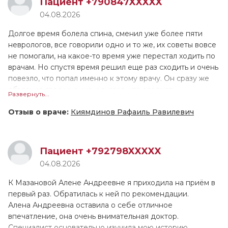
Пациент +790847XXXXX
дополнительно сделала ЭКГ. Приём длился больше часа,
04.08.2026
ещё ни 1 врач не принимал меня настолько долго!
Валентина Геннадьевна назначила лечение, и сейчас мы
Долгое время болела спина, сменил уже более пяти
поддерживаем связь, контролируем моё состояние.
неврологов, все говорили одно и то же, их советы вовсе
Причём она не только подробно расписала как
не помогали, на какое-то время уже перестал ходить по
принимать препараты, но и устно всё проговорила. У
врачам. Но спустя время решил еще раз сходить и очень
меня довольно сложный, не рядовой случай, поэтому
повезло, что попал именно к этому врачу. Он сразу же
ритм пока не восстановился, но мы надеемся, что всё
объяснил свое мнение и сказал, что следует
Развернуть...
наладится. Если это лечение не поможет, в августе
попробовать: иглоукалывание и лазеротерапию. Для
снова обращусь к В.Г. Тарасовой.
себя я выявил, что иглоукалывание мне очень подошло,
Отзыв о враче:
Киямдинов Рафаиль Равилевич
после полного курса я стал чувствовать себя гораздо
лучше.
Пациент +792798XXXXX
04.08.2026
К Мазановой Алене Андреевне я приходила на приём в
первый раз. Обратилась к ней по рекомендации.
Алена Андреевна оставила о себе отличное
впечатление, она очень внимательная доктор.
Специалист основательно изучила мою историю