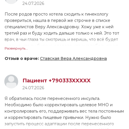
24.07.2026
сделала всё, что требовалось. Особо хотелось бы
ещё ни 1 врач не принимал меня настолько долго!
отметить, что когда Алена Андреевна выполняла
Валентина Геннадьевна назначила лечение, и сейчас мы
После родов просто хотела сходить к гинекологу
диагностику, она действовала очень бережно, в отличие
поддерживаем связь, контролируем моё состояние.
провериться, нашла в первой же строчке в списке
от многих других врачей, которых я посещала ранее.
Причём она не только подробно расписала как
специалистов Веру Александровну. Хожу уже к ней
принимать препараты, но и устно всё проговорила. У
третий раз и буду ходить дальше только к ней. Это тот
меня довольно сложный, не рядовой случай, поэтому
врач, в чьи глаза ты смотришь и веришь, что всё будет
ритм пока не восстановился, но мы надеемся, что всё
хорошо, что ты будешь здорова, что она тебя вылечит,
Развернуть...
наладится. Если это лечение не поможет, в августе
что поможет тебе. Человек любит своё дело, свою
снова обращусь к В.Г. Тарасовой.
работу, как будто она знает всё о всех болезнях и
Отзыв о враче:
Ставская Вера Александровна
неприятностях, которые могут происходить в её
специфике.
Пациент +790333XXXXX
Суперврач, очень бережное отношение, шутит, смеётся,
24.07.2026
объясняет всё дословно, очень образованна и
квалифицированна. Не стесняясь можно задавать любые
Я обратилась после перенесенного инсульта.
вопросы, тебе на них ответят, очень располагает к себе,
Необходимо было корректировать целевое МНО и
улыбается. Меня удивляет, что я прихожу к ней раз в
контролировать его, поддерживать вес тела постоянным
год, а она всё знает, что было год назад, с чем я к ней
и корректировать пищевые привычки. Нужно было
приходила до этого, она всё помнит. Мне всегда
запустить процесс адаптации после перенесенного
попадались грубые специалисты в этой сфере, идя на