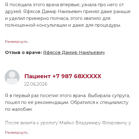
Люции Ринатовны вполне располагающая. После
Я посещала этого врача впервые, узнала про него от
диагностики нужно будет прийти на повторный приём.
друзей. Яфясов Дамир Наильевич принял даже раньше
Я могла бы порекомендовать данного специалиста
и уделил примерно полчаса, этого хватило для
другим людям.
полноценной консультации и даже для процедуры.
У меня остались замечательные впечатления от визита, у
Развернуть...
доктора очень профессиональный подход. Яфясов
Дамир Наильевич выслушал, изучил все документы и
Отзыв о враче:
Яфясов Дамир Наильевич
МРТ, посмотрел диски. Он провел осмотр, и мы приняли
решение по дальнейшему лечению. Специалист
грамотно и понятно расписал терапию, указал
Пациент +7 987 68XXXXX
дозировки и кратность применения препаратов. По
22.06.2026
ощущениям, он работал аккуратно, дискомфорта я не
заметила. Врач показался тактичным и дружелюбным в
Я в первый раз посетил этого врача. Выбирала супруга,
общении, а также вежливым. Он ответил на все вопросы,
пошёл по её рекомендации. Обратился к специалисту
при этом не отвлекался и не покидал кабинет. Считаю,
по жалобам.
Дамир Наильевич заинтересован в оказании помощи. Я
бы посоветовала его друзьям и знакомым, замечаний или
После визита к урологу Майко Владимиру Флоровичу у
пожеланий по его работе нет.
меня остались отличные впечатления. Доктор провёл
Развернуть...
осмотр и проконсультировал. По итогу он