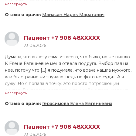
инсульта. Назначил еженедельный контроль МНО.
Развернуть...
приём, я думала будет так же, и не важно, была ли я в
Объяснил план поддержания целевого МНО, всё
частной клинике или нет, но Вера Александровна такая
предельно точно и понятно. Общее впечатление о
Отзыв о враче:
Манасян Нарек Маратович
классная, на любой твой вопрос она рисует,
приёме очень положительное. Да, я буду рекомендовать
«разжевывая» тебе информацию, по ней видно, что она
доктора всем знакомым и коллегам.
переживает за каждого своего пациента искренне, а не
Пациент +7 908 48XXXXX
просто для галочки, как часто бывает. Приём длился 40
Доктор очень знающий, компетентный, глубокий, знает
23.06.2026
минут.
хорошо кардиологию и неврологию. Доктор очень
аккуратный, ответственный, очень позитивный человек.
Думала, что вылезу сама из всего, что было, но не вышло.
К Елене Евгеньевне меня отвела подруга. Выбор пал на
нее, потому что [...] я подумала, что врача нашла нужного,
как бы странно ни звучало, ведь по фото не судят. А я
сужу. Но я попала в точку: это просто потрясающий
доктор. Во-первых, расположила к себе с первых минут
Развернуть...
приема, никогда не перебивала, а долго-долго слушала
меня. Лечение не пришлось подбирать долго, Елена
Отзыв о враче:
Герасимова Елена Евгеньевна
Евгеньевна назначила с первого раза препараты,
которые мне подошли. Во-вторых, мне понравилось, как
она слушала и не перебивала, как убеждала, что все
Пациент +7 908 48XXXXX
трудности временны, просто нужно помочь психике
23.06.2026