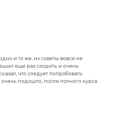
кументы, дополнительно сделала ЭКГ.
 Валентина Геннадьевна назначила
чём она не только подробно
льно сложный, не рядовой случай,
это лечение не поможет, в августе
дно и то же, их советы вовсе не
решил еще раз сходить и очень
сказал, что следует попробовать:
 очень подошло, после полного курса