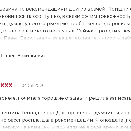
ьевичу по рекомендациям других врачей. Пришли с
новилось плохо, душно, в связи с этим тревожность 
н, думал, у него серьезные проблемы со здоровьем.
 до этого он никого не слушал. Сейчас проходим ле
, Павел Васильевич, за ваше терпение, чуткость, за
нь рады, что попали на прием именно к вам и прох
ота дарят надежду в моменты, когда жизнь непроста.
 Павел Васильевич
ак, словно солнечный знак. Мы с мужем пришли к нем
гляд его добрый, слова, как бальзам, открыли нам пр
свет уже виден, как утренний луч. Спасибо, Павел В
сть и слух.
XXXX
04.08.2026
ернете, почитала хорошие отзывы и решила записат
лентина Геннадьевна. Доктор очень вдумчивая и гр
о расспросила, дала рекомендации. Я опоздала (пол
я вернусь в клинику, и приняла не в своё время, по