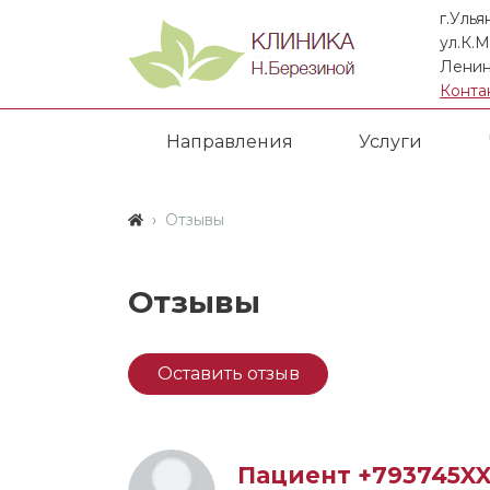
г.Улья
ул.К.М
Ленин
Конта
Направления
Услуги
Отзывы
Отзывы
Оставить отзыв
Пациент +793745X