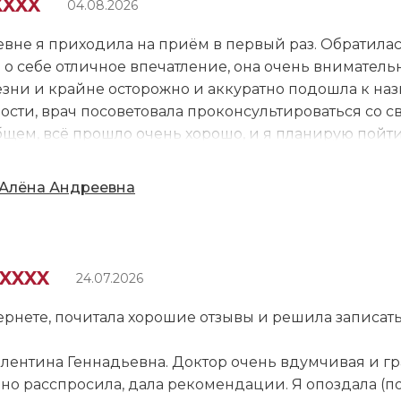
XXXX
04.08.2026
вне я приходила на приём в первый раз. Обратилас
 о себе отличное впечатление, она очень вниматель
зни и крайне осторожно и аккуратно подошла к назн
ности, врач посоветовала проконсультироваться со
бщем, всё прошло очень хорошо, и я планирую пойт
ндациям, уже после окончания курса терапии. Кром
Андреевну другим людям. За её работу готова поста
Алёна Андреевна
а данный момент говорить об их эффективности ещё
шло ещё мало времени с тех пор, как начала его. О
нере. Она приняла меня без опозданий и уделила в
икакой спешки в процессе работы. Гинеколог провел
XXXXX
24.07.2026
 меня. В общем, она сделала всё, что требовалось. О
 диагностику, она действовала очень бережно, в о
ернете, почитала хорошие отзывы и решила записат
лентина Геннадьевна. Доктор очень вдумчивая и гр
о расспросила, дала рекомендации. Я опоздала (пол