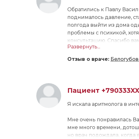
Обратились к Павлу Васил
поднималось давление, ста
полгода выйти из дома оди
проблемы с психикой, хотя
консультацию. Спасибо вам
Развернуть...
ваш профессионализм. Оче
врач, чья чуткость и добр
Отзыв о враче:
Белогубов
маяк, ведёт нас сквозь мр
словно тени за нами. Но вз
идём по пути исцеленья, и 
сердце, что лечит, за мудро
Пациент +790333X
Я искала аритмолога в инт
Мне очень понравилась Ва
мне много времени, дотошн
но врач подождала, когда 