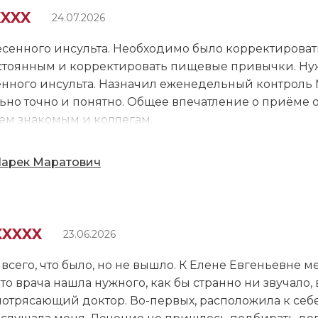
в частной клинике или нет, но Вера Александровна т
XXXX
24.07.2026
тебе информацию, по ней видно, что она переживает
галочки, как часто бывает. Приём длился 40 минут.
есенного инсульта. Необходимо было корректироват
стоянным и корректировать пищевые привычки. Нуж
енного инсульта. Назначил еженедельный контрол
но точно и понятно. Общее впечатление о приёме о
ем знакомым и коллегам.
мпетентный, глубокий, знает хорошо кардиологию и
арек Маратович
, очень позитивный человек.
XXXXX
23.06.2026
 всего, что было, но не вышло. К Елене Евгеньевне м
, что врача нашла нужного, как бы странно ни звучало, 
о потрясающий доктор. Во-первых, расположила к себ