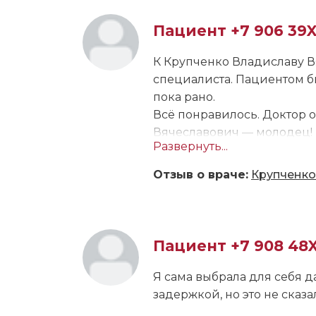
доктором я на одной волне
благодарна Анастасии Ана
Пациент +7 906 39
врачей!
К Крупченко Владиславу В
специалиста. Пациентом бы
пока рано.
Всё понравилось. Доктор 
Вячеславович — молодец! В
Развернуть...
без задержек, всё было в 
итогам никаких вопросов 
Отзыв о враче:
Крупченко
обязательно обратились бы
другим людям, это врач от 
Пациент +7 908 48
Я сама выбрала для себя 
задержкой, но это не сказа