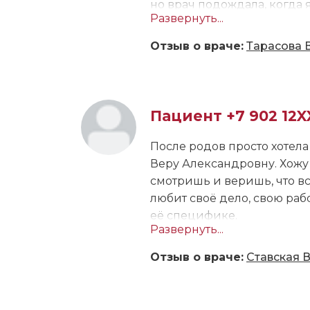
но врач подождала, когда 
Развернуть...
с пакетом готовых анализо
Приём длился больше часа
Отзыв о враче:
Тарасова 
лечение, и сейчас мы под
расписала как принимать п
поэтому ритм пока не восст
снова обращусь к В.Г. Тара
Пациент +7 902 12X
После родов просто хотела
Веру Александровну. Хожу у
смотришь и веришь, что всё
любит своё дело, свою рабо
её специфике.
Развернуть...
Суперврач, очень бережное
Отзыв о враче:
Ставская 
квалифицированна. Не стес
улыбается. Меня удивляет, ч
до этого, она всё помнит.