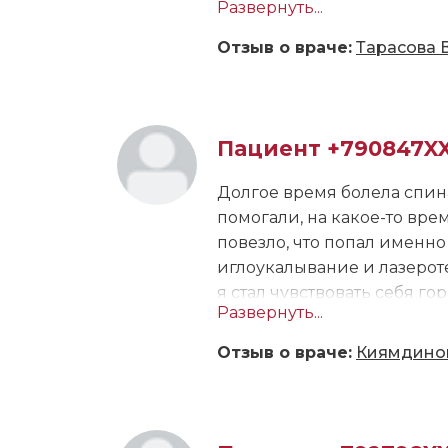
Развернуть...
с пакетом готовых анализо
Приём длился больше часа
Отзыв о враче:
Тарасова 
лечение, и сейчас мы под
расписала как принимать п
поэтому ритм пока не восст
снова обращусь к В.Г. Тара
Пациент +790847X
Долгое время болела спина
помогали, на какое-то вре
повезло, что попал именно 
иглоукалывание и лазерот
я стал чувствовать себя го
Развернуть...
Отзыв о враче:
Киямдинов