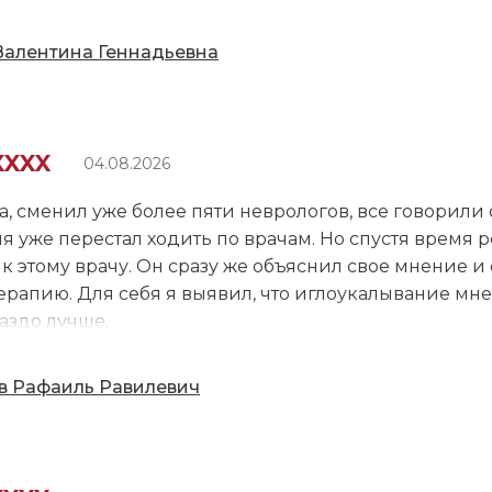
в и исследований. Доктор детально изучила все до
, ещё ни 1 врач не принимал меня настолько долго!
Валентина Геннадьевна
держиваем связь, контролируем моё состояние. При
репараты, но и устно всё проговорила. У меня дово
ановился, но мы надеемся, что всё наладится. Если 
совой.
XXXX
04.08.2026
, сменил уже более пяти неврологов, все говорили о
мя уже перестал ходить по врачам. Но спустя время 
к этому врачу. Он сразу же объяснил свое мнение и 
ерапию. Для себя я выявил, что иглоукалывание мне
раздо лучше.
 Рафаиль Равилевич