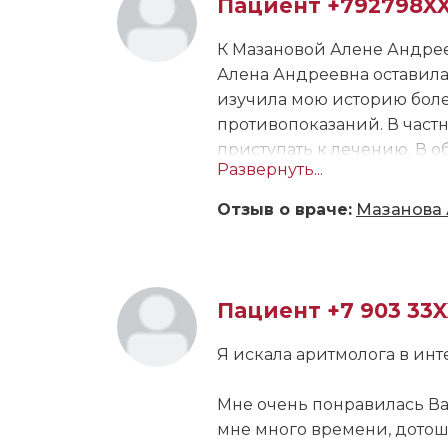
Пациент +792798X
К Мазановой Алене Андрее
Алена Андреевна оставила
изучила мою историю боле
противопоказаний. В част
приступать к лечению. В о
Развернуть...
приём, согласно её рекоме
порекомендовала бы Алену 
Отзыв о враче:
Мазанова 
руки свои рекомендации. Н
приступила к лечению, про
уважительной и чуткой ма
посещения, не допускала н
Пациент +7 903 33
вопросы, которые волновали
Алена Андреевна выполняла
Я искала аритмолога в инт
которых я посещала ранее.
Мне очень понравилась Ва
мне много времени, дотошн