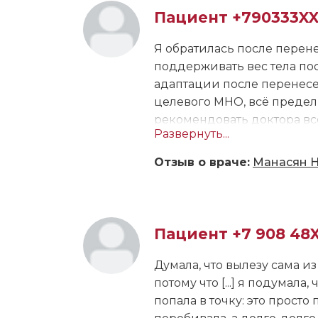
же, и не важно, была ли я 
Пациент +790333X
она рисует, «разжевывая» 
искренне, а не просто для 
Я обратилась после перен
поддерживать вес тела по
адаптации после перенес
целевого МНО, всё предель
рекомендовать доктора вс
Развернуть...
Доктор очень знающий, ко
Отзыв о враче:
Манасян Н
аккуратный, ответственный
Пациент +7 908 48
Думала, что вылезу сама из
потому что [...] я подумала
попала в точку: это прост