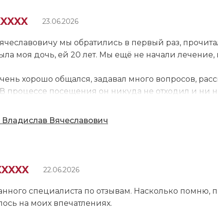
. Я не боюсь спросить то, что меня действительно ин
тольевне за её грамотность, доброту и человеческо
XXXXX
23.06.2026
ячеславовичу мы обратились в первый раз, прочита
ла моя дочь, ей 20 лет. Мы ещё не начали лечение
очень хорошо общался, задавал много вопросов, ра
 процессе посещения он никуда не отходил и ни на
порядке. Мы находились у него долго, времени оказа
к специалисту не осталось, он всё объяснил. При 
 Владислав Вячеславович
 к этому доктору снова. Владислава Вячеславовича
Бога.
XXXXX
22.06.2026
данного специалиста по отзывам. Насколько помню, 
лось на моих впечатлениях.