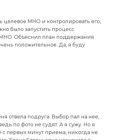
акая классная, на любой твой вопрос
 за каждого своего пациента
ь целевое МНО и контролировать его,
но было запустить процесс
ь МНО. Объяснил план поддержания
чень положительное. Да, я буду
 неврологию. Доктор очень
еня отвела подруга. Выбор пал на нее,
ведь по фото не судят. А я сужу. Но я
е с первых минут приема, никогда не