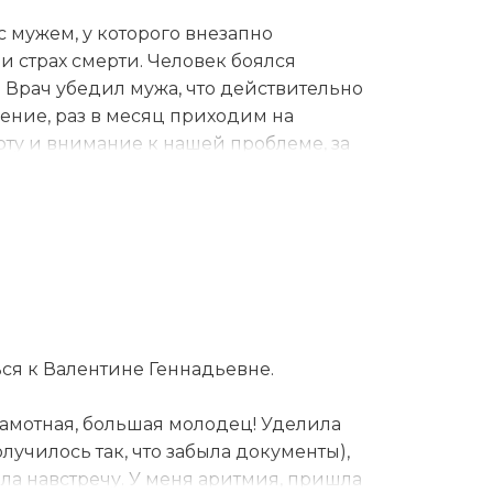
 мужем, у которого внезапно
и страх смерти. Человек боялся
 Врач убедил мужа, что действительно
чение, раз в месяц приходим на
боту и внимание к нашей проблеме, за
одим лечение. Павел Васильевич -
 Профессионализм его - как светлый
у, тревожась душой, Давление, страх -
авду, что скрыта в тумане. Теперь мы
асильевич, за ваше терпение, за
ься к Валентине Геннадьевне.
амотная, большая молодец! Уделила
училось так, что забыла документы),
шла навстречу. У меня аритмия, пришла