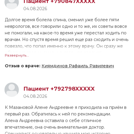
Пациент +790847XXXXX
дополнительно сделала ЭКГ. Приём длился больше часа,
04.08.2026
ещё ни 1 врач не принимал меня настолько долго!
Валентина Геннадьевна назначила лечение, и сейчас мы
Долгое время болела спина, сменил уже более пяти
поддерживаем связь, контролируем моё состояние.
неврологов, все говорили одно и то же, их советы вовсе
Причём она не только подробно расписала как
не помогали, на какое-то время уже перестал ходить по
принимать препараты, но и устно всё проговорила. У
врачам. Но спустя время решил еще раз сходить и очень
меня довольно сложный, не рядовой случай, поэтому
повезло, что попал именно к этому врачу. Он сразу же
ритм пока не восстановился, но мы надеемся, что всё
объяснил свое мнение и сказал, что следует
Развернуть...
наладится. Если это лечение не поможет, в августе
попробовать: иглоукалывание и лазеротерапию. Для
снова обращусь к В.Г. Тарасовой.
себя я выявил, что иглоукалывание мне очень подошло,
Отзыв о враче:
Киямдинов Рафаиль Равилевич
после полного курса я стал чувствовать себя гораздо
лучше.
Пациент +792798XXXXX
04.08.2026
К Мазановой Алене Андреевне я приходила на приём в
первый раз. Обратилась к ней по рекомендации.
Алена Андреевна оставила о себе отличное
впечатление, она очень внимательная доктор.
Специалист основательно изучила мою историю