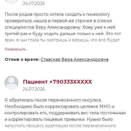
24.07.2026
сделала всё, что требовалось. Особо хотелось бы
ещё ни 1 врач не принимал меня настолько долго!
отметить, что когда Алена Андреевна выполняла
Валентина Геннадьевна назначила лечение, и сейчас мы
После родов просто хотела сходить к гинекологу
диагностику, она действовала очень бережно, в отличие
поддерживаем связь, контролируем моё состояние.
провериться, нашла в первой же строчке в списке
от многих других врачей, которых я посещала ранее.
Причём она не только подробно расписала как
специалистов Веру Александровну. Хожу уже к ней
принимать препараты, но и устно всё проговорила. У
третий раз и буду ходить дальше только к ней. Это тот
меня довольно сложный, не рядовой случай, поэтому
врач, в чьи глаза ты смотришь и веришь, что всё будет
ритм пока не восстановился, но мы надеемся, что всё
хорошо, что ты будешь здорова, что она тебя вылечит,
Развернуть...
наладится. Если это лечение не поможет, в августе
что поможет тебе. Человек любит своё дело, свою
снова обращусь к В.Г. Тарасовой.
работу, как будто она знает всё о всех болезнях и
Отзыв о враче:
Ставская Вера Александровна
неприятностях, которые могут происходить в её
специфике.
Пациент +790333XXXXX
Суперврач, очень бережное отношение, шутит, смеётся,
24.07.2026
объясняет всё дословно, очень образованна и
квалифицированна. Не стесняясь можно задавать любые
Я обратилась после перенесенного инсульта.
вопросы, тебе на них ответят, очень располагает к себе,
Необходимо было корректировать целевое МНО и
улыбается. Меня удивляет, что я прихожу к ней раз в
контролировать его, поддерживать вес тела постоянным
год, а она всё знает, что было год назад, с чем я к ней
и корректировать пищевые привычки. Нужно было
приходила до этого, она всё помнит. Мне всегда
запустить процесс адаптации после перенесенного
попадались грубые специалисты в этой сфере, идя на