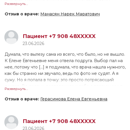
инсульта. Назначил еженедельный контроль МНО.
Развернуть...
приём, я думала будет так же, и не важно, была ли я в
Объяснил план поддержания целевого МНО, всё
частной клинике или нет, но Вера Александровна такая
предельно точно и понятно. Общее впечатление о
Отзыв о враче:
Манасян Нарек Маратович
классная, на любой твой вопрос она рисует,
приёме очень положительное. Да, я буду рекомендовать
«разжевывая» тебе информацию, по ней видно, что она
доктора всем знакомым и коллегам.
переживает за каждого своего пациента искренне, а не
Пациент +7 908 48XXXXX
просто для галочки, как часто бывает. Приём длился 40
Доктор очень знающий, компетентный, глубокий, знает
23.06.2026
минут.
хорошо кардиологию и неврологию. Доктор очень
аккуратный, ответственный, очень позитивный человек.
Думала, что вылезу сама из всего, что было, но не вышло.
К Елене Евгеньевне меня отвела подруга. Выбор пал на
нее, потому что [...] я подумала, что врача нашла нужного,
как бы странно ни звучало, ведь по фото не судят. А я
сужу. Но я попала в точку: это просто потрясающий
доктор. Во-первых, расположила к себе с первых минут
Развернуть...
приема, никогда не перебивала, а долго-долго слушала
меня. Лечение не пришлось подбирать долго, Елена
Отзыв о враче:
Герасимова Елена Евгеньевна
Евгеньевна назначила с первого раза препараты,
которые мне подошли. Во-вторых, мне понравилось, как
она слушала и не перебивала, как убеждала, что все
Пациент +7 908 48XXXXX
трудности временны, просто нужно помочь психике
23.06.2026