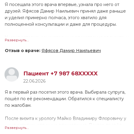
Люции Ринатовны вполне располагающая. После
Я посещала этого врача впервые, узнала про него от
диагностики нужно будет прийти на повторный приём.
друзей. Яфясов Дамир Наильевич принял даже раньше
Я могла бы порекомендовать данного специалиста
и уделил примерно полчаса, этого хватило для
другим людям.
полноценной консультации и даже для процедуры.
У меня остались замечательные впечатления от визита, у
Развернуть...
доктора очень профессиональный подход. Яфясов
Дамир Наильевич выслушал, изучил все документы и
Отзыв о враче:
Яфясов Дамир Наильевич
МРТ, посмотрел диски. Он провел осмотр, и мы приняли
решение по дальнейшему лечению. Специалист
грамотно и понятно расписал терапию, указал
Пациент +7 987 68XXXXX
дозировки и кратность применения препаратов. По
22.06.2026
ощущениям, он работал аккуратно, дискомфорта я не
заметила. Врач показался тактичным и дружелюбным в
Я в первый раз посетил этого врача. Выбирала супруга,
общении, а также вежливым. Он ответил на все вопросы,
пошёл по её рекомендации. Обратился к специалисту
при этом не отвлекался и не покидал кабинет. Считаю,
по жалобам.
Дамир Наильевич заинтересован в оказании помощи. Я
бы посоветовала его друзьям и знакомым, замечаний или
После визита к урологу Майко Владимиру Флоровичу у
пожеланий по его работе нет.
меня остались отличные впечатления. Доктор провёл
Развернуть...
осмотр и проконсультировал. По итогу он