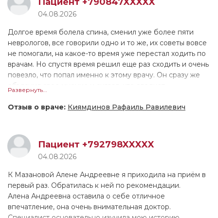
Пациент +790847XXXXX
дополнительно сделала ЭКГ. Приём длился больше часа,
04.08.2026
ещё ни 1 врач не принимал меня настолько долго!
Валентина Геннадьевна назначила лечение, и сейчас мы
Долгое время болела спина, сменил уже более пяти
поддерживаем связь, контролируем моё состояние.
неврологов, все говорили одно и то же, их советы вовсе
Причём она не только подробно расписала как
не помогали, на какое-то время уже перестал ходить по
принимать препараты, но и устно всё проговорила. У
врачам. Но спустя время решил еще раз сходить и очень
меня довольно сложный, не рядовой случай, поэтому
повезло, что попал именно к этому врачу. Он сразу же
ритм пока не восстановился, но мы надеемся, что всё
объяснил свое мнение и сказал, что следует
Развернуть...
наладится. Если это лечение не поможет, в августе
попробовать: иглоукалывание и лазеротерапию. Для
снова обращусь к В.Г. Тарасовой.
себя я выявил, что иглоукалывание мне очень подошло,
Отзыв о враче:
Киямдинов Рафаиль Равилевич
после полного курса я стал чувствовать себя гораздо
лучше.
Пациент +792798XXXXX
04.08.2026
К Мазановой Алене Андреевне я приходила на приём в
первый раз. Обратилась к ней по рекомендации.
Алена Андреевна оставила о себе отличное
впечатление, она очень внимательная доктор.
Специалист основательно изучила мою историю