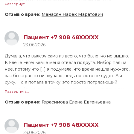
инсульта. Назначил еженедельный контроль МНО.
Развернуть...
приём, я думала будет так же, и не важно, была ли я в
Объяснил план поддержания целевого МНО, всё
частной клинике или нет, но Вера Александровна такая
предельно точно и понятно. Общее впечатление о
Отзыв о враче:
Манасян Нарек Маратович
классная, на любой твой вопрос она рисует,
приёме очень положительное. Да, я буду рекомендовать
«разжевывая» тебе информацию, по ней видно, что она
доктора всем знакомым и коллегам.
переживает за каждого своего пациента искренне, а не
Пациент +7 908 48XXXXX
просто для галочки, как часто бывает. Приём длился 40
Доктор очень знающий, компетентный, глубокий, знает
23.06.2026
минут.
хорошо кардиологию и неврологию. Доктор очень
аккуратный, ответственный, очень позитивный человек.
Думала, что вылезу сама из всего, что было, но не вышло.
К Елене Евгеньевне меня отвела подруга. Выбор пал на
нее, потому что [...] я подумала, что врача нашла нужного,
как бы странно ни звучало, ведь по фото не судят. А я
сужу. Но я попала в точку: это просто потрясающий
доктор. Во-первых, расположила к себе с первых минут
Развернуть...
приема, никогда не перебивала, а долго-долго слушала
меня. Лечение не пришлось подбирать долго, Елена
Отзыв о враче:
Герасимова Елена Евгеньевна
Евгеньевна назначила с первого раза препараты,
которые мне подошли. Во-вторых, мне понравилось, как
она слушала и не перебивала, как убеждала, что все
Пациент +7 908 48XXXXX
трудности временны, просто нужно помочь психике
23.06.2026