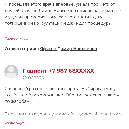
Люции Ринатовны вполне располагающая. После
Я посещала этого врача впервые, узнала про него от
диагностики нужно будет прийти на повторный приём.
друзей. Яфясов Дамир Наильевич принял даже раньше
Я могла бы порекомендовать данного специалиста
и уделил примерно полчаса, этого хватило для
другим людям.
полноценной консультации и даже для процедуры.
У меня остались замечательные впечатления от визита, у
Развернуть...
доктора очень профессиональный подход. Яфясов
Дамир Наильевич выслушал, изучил все документы и
Отзыв о враче:
Яфясов Дамир Наильевич
МРТ, посмотрел диски. Он провел осмотр, и мы приняли
решение по дальнейшему лечению. Специалист
грамотно и понятно расписал терапию, указал
Пациент +7 987 68XXXXX
дозировки и кратность применения препаратов. По
22.06.2026
ощущениям, он работал аккуратно, дискомфорта я не
заметила. Врач показался тактичным и дружелюбным в
Я в первый раз посетил этого врача. Выбирала супруга,
общении, а также вежливым. Он ответил на все вопросы,
пошёл по её рекомендации. Обратился к специалисту
при этом не отвлекался и не покидал кабинет. Считаю,
по жалобам.
Дамир Наильевич заинтересован в оказании помощи. Я
бы посоветовала его друзьям и знакомым, замечаний или
После визита к урологу Майко Владимиру Флоровичу у
пожеланий по его работе нет.
меня остались отличные впечатления. Доктор провёл
Развернуть...
осмотр и проконсультировал. По итогу он