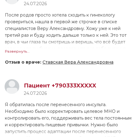
24.07.2026
сделала всё, что требовалось. Особо хотелось бы
ещё ни 1 врач не принимал меня настолько долго!
отметить, что когда Алена Андреевна выполняла
Валентина Геннадьевна назначила лечение, и сейчас мы
После родов просто хотела сходить к гинекологу
диагностику, она действовала очень бережно, в отличие
поддерживаем связь, контролируем моё состояние.
провериться, нашла в первой же строчке в списке
от многих других врачей, которых я посещала ранее.
Причём она не только подробно расписала как
специалистов Веру Александровну. Хожу уже к ней
принимать препараты, но и устно всё проговорила. У
третий раз и буду ходить дальше только к ней. Это тот
меня довольно сложный, не рядовой случай, поэтому
врач, в чьи глаза ты смотришь и веришь, что всё будет
ритм пока не восстановился, но мы надеемся, что всё
хорошо, что ты будешь здорова, что она тебя вылечит,
Развернуть...
наладится. Если это лечение не поможет, в августе
что поможет тебе. Человек любит своё дело, свою
снова обращусь к В.Г. Тарасовой.
работу, как будто она знает всё о всех болезнях и
Отзыв о враче:
Ставская Вера Александровна
неприятностях, которые могут происходить в её
специфике.
Пациент +790333XXXXX
Суперврач, очень бережное отношение, шутит, смеётся,
24.07.2026
объясняет всё дословно, очень образованна и
квалифицированна. Не стесняясь можно задавать любые
Я обратилась после перенесенного инсульта.
вопросы, тебе на них ответят, очень располагает к себе,
Необходимо было корректировать целевое МНО и
улыбается. Меня удивляет, что я прихожу к ней раз в
контролировать его, поддерживать вес тела постоянным
год, а она всё знает, что было год назад, с чем я к ней
и корректировать пищевые привычки. Нужно было
приходила до этого, она всё помнит. Мне всегда
запустить процесс адаптации после перенесенного
попадались грубые специалисты в этой сфере, идя на