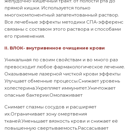
желудочно-кишечный тракт: от полости рта до
прямой кишки. Используется только
многокомпонентный запатентованный раствор.
Все лечебные эффекты методики СПА-эфференс
связаны с составом этого раствора и способами
его применения.
II. ВЛОК- внутривенное очищение крови
Уникальная по своим свойствам и во много раз
превосходит любое фармакологическое лечение.
Оказываемые лазерной чисткой крови эффекты
Улучшает обменные процессы.Снижает уровень
холестерина.Укрепляет иммунитет.Уничтожает
опасные бактерии.Омолаживает
Снимает спазмы сосудов и расширяет
их.Ограничивает зону омертвения
тканей.Уменьшает вязкость крови и снижает её
повышенную свертываемость.Рассасывает