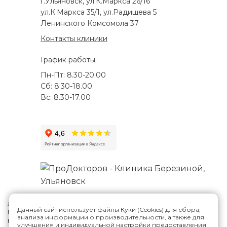
г.Ульяновск, ул.К.Маркса 26/16
ул.К.Маркса 35/1, ул.Радищева 5
Ленинского Комсомола 37
Контакты клиники
График работы:
Пн-Пт: 8.30-20.00
Сб: 8.30-18.00
Вс: 8.30-17.00
Лицензия №Л041-01188-73/00287807
Данный сайт использует файлы Куки (Cookies) для сбора,
Многопрофильная клиника Н.Березиной в Ульяновске
© 2026
анализа информации о производительности, а также для
Карта сайта
улучшения и индивидуальной настройки предоставления