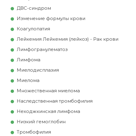
ДВС-синдром
Изменение формулы крови
Коагулопатия
Лейкемия Лейкемия (лейкоз) - Рак крови
Лимфогранулематоз
Лимфома
Миелодисплазия
Миелома
Множественная миелома
Наследственная тромбофилия
Неходжкинская лимфома
Низкий гемоглобин
Тромбофилия