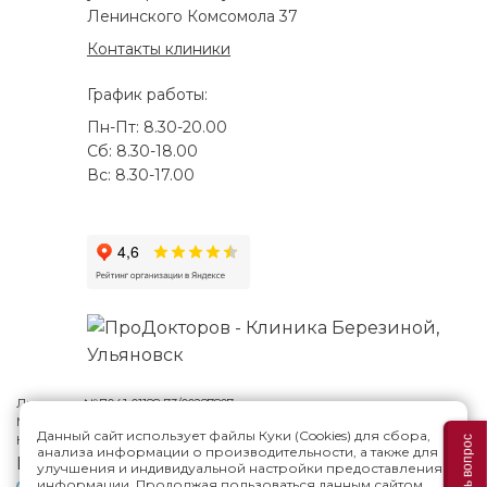
Ленинского Комсомола 37
Контакты клиники
График работы:
Пн-Пт: 8.30-20.00
Сб: 8.30-18.00
Вс: 8.30-17.00
Лицензия №Л041-01188-73/00287807
Многопрофильная клиника Н.Березиной в Ульяновске
© 2026
Данный сайт использует файлы Куки (Cookies) для сбора,
Карта сайта
Задать вопрос
анализа информации о производительности, а также для
Версия сайта для слабовидящих
улучшения и индивидуальной настройки предоставления
информации. Продолжая пользоваться данным сайтом,
Политика конфиденциальности