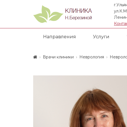
г.Улья
ул.К.М
Ленин
Конта
Направления
Услуги
Врачи клиники
Неврология
Неврол