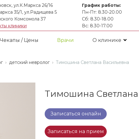
новск, ул.К.Маркса 26/16
График работы:
аркса 35/1, ул.Радищева 5
Пн-Пт: 8.30-20.00
ского Комсомола 37
Сб: 8.30-18.00
кты клиники
Вс: 8.30-17.00
Чекапы / Цены
Врачи
О клинике
ог
детский невролог
Тимошина Светлана Васильевна
Тимошина Светлана
Записаться онлайн
Записаться на прием