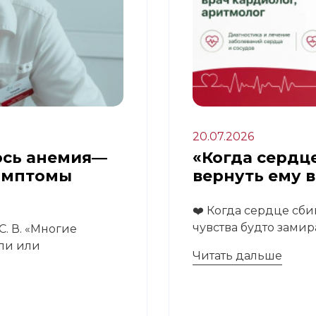
20.07.2026
ось анемия—
«Когда сердце
имптомы
вернуть ему 
❤️ Когда сердце сби
чувства будто замира
. В. «Многие
али или
Читать дальше