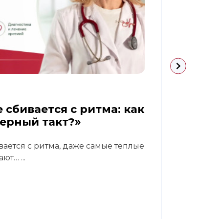
09.07.
 сбивается с ритма: как
Диаб
верный такт?»
реа
вается с ритма, даже самые тёплые
В кли
ют… ...
Светл
гастр
Читат