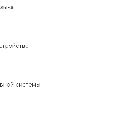
языка
стройство
рвной системы