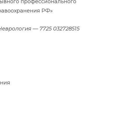
ывного профессионального
равоохранения РФ»
 Неврология — 7725 032728515
ания