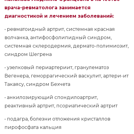
2022: прошла курс повышения квалификации по
врача-ревматолога занимается
программе «Ревматология» на базе Российской
диагностикой и лечением заболеваний:
медицинской академии непрерывного
• ревматоидный артрит, системная красная
профессионального образования
волчанка, антифосфолипидный синдром,
2022: прошла курс повышения квалификации по
системная склеродермия, дермато-полимиозит,
программе «Современные вопросы терапии» на
базе Оренбургского государственного
синдром Шегрена
медицинского университета2022: прошла курс
• узелковый периартериит, гранулематоз
повышения квалификации по программе
Вегенера, геморрагический васкулит, артери-ит
«Экспертная деятельность в сфере ОМС» на базе
Такаясу, синдром Бехчета
Первого Московского государственного
медицинского университета имени И.М.Сеченова
• анкилозирующий спондилоартрит,
реактивный артрит, псориатический артрит
• подагра, болезни отложения кристаллов
пирофосфата кальция