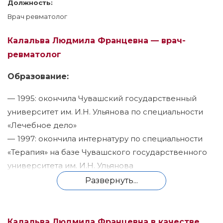
Должность:
Врач ревматолог
Калальва Людмила Францевна — в
рач-
ревматолог
Образование:
1995: окончила Чувашский государственный
университет им. И.Н. Ульянова по специальности
«Лечебное дело»
1997: окончила интернатуру по специальности
«Терапия» на базе Чувашского государственного
университета им. И.Н. Ульянова
2020: прошла цикл переподготовки по
Развернуть...
программе «Организация здравоохранения и
общественное здоровье» на базе Ульяновского
государственного университета
Калальва Людмила Францевна в качестве