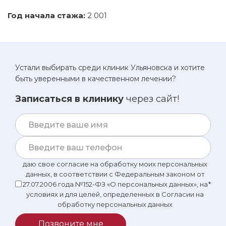
Неалкогольная Жировая Болезнь Печени
Год начала стажа:
2 001
(НАЖБП)
Холецистит и желчнокаменная болезнь (ЖКБ)
Хронический панкреатит
Заболевания щитовидной железы
Устали выбирать среди клиник Ульяновска и хотите
быть уверенными в качественном лечении?
синдром Кушинга и синдром хронической
усталости
Записаться в клинику
через сайт!
даю свое согласие на обработку моих персональных
данных, в соответствии с Федеральным законом от
27.07.2006 года №152-ФЗ «О персональных данных», на
*
условиях и для целей, определенных в Согласии на
обработку персональных данных
Позвоните мне