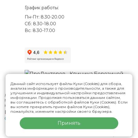
График работы:
Пн-Пт: 8.30-20.00
Сб: 8.30-18.00
Вс: 8.30-17.00
Данный сайт использует файлы Куки (Cookies) для сбора,
анализа информации о производительности, а также для
улучшения и индивидуальной настройки предоставления
Лицензия №Л041-01188-73/00287807
информации. Продолжая пользоваться данным сайтом,
Многопрофильная клиника Н.Березиной в Ульяновске
© 2026
вы соглашаетесь с обработкой файлов Куки (Cookies). Если
Карта сайта
вы хотите прекратить прием файлов Куки (Cookies),
пожалуйста, измените настройки своего браузера.
Версия сайта для слабовидящих
Политика конфиденциальности
Принять
ИМЕЮТСЯ ПРОТИВОПОКАЗАНИЯ,