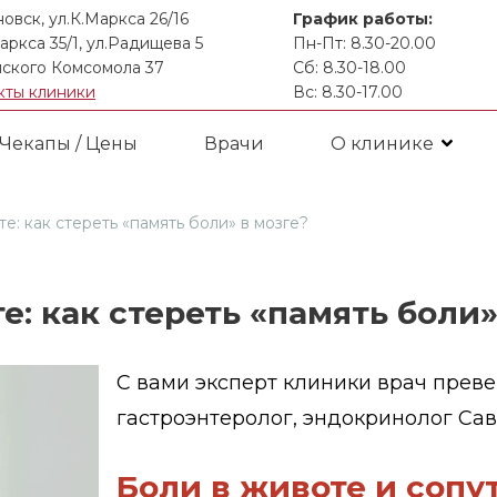
новск, ул.К.Маркса 26/16
График работы:
аркса 35/1, ул.Радищева 5
Пн-Пт: 8.30-20.00
ского Комсомола 37
Сб: 8.30-18.00
кты клиники
Вс: 8.30-17.00
Чекапы / Цены
Врачи
О клинике
те: как стереть «память боли» в мозге?
е: как стереть «память боли»
С вами эксперт клиники врач прев
гастроэнтеролог, эндокринолог Са
Боли в животе и
сопу