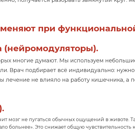
менно, получается разорвать замкнутый круг: 
именяют при функциональной
а (нейромодуляторы).
торых многие думают. Мы используем небольши
ли. Врач подбирает всё индивидуально: нужно
бы лечение не влияло на работу кишечника, а 
.
ит мозг не пугаться обычных ощущений в животе. 
ало больнее». Это снижает общую чувствительность к