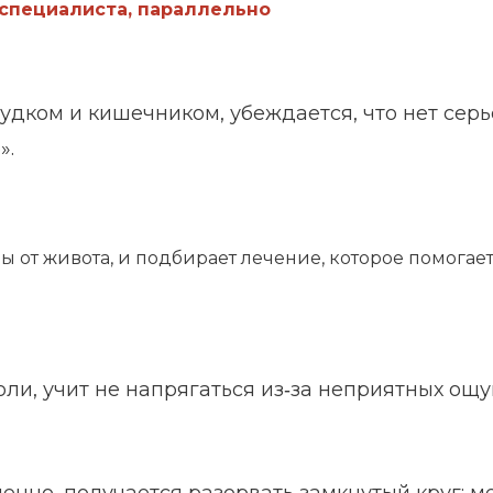
 специалиста, параллельно
лудком и кишечником, убеждается, что нет серь
».
лы от живота, и подбирает лечение, которое помогае
оли, учит не напрягаться из‑за неприятных ощу