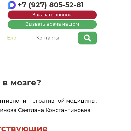
+7 (927) 805-52-81
Заказать звонок
Вызвать врача на дом
Блог
Контакты
 в мозге?
ентивно- интегративной медицины,
винова Светлана Константиновна
тствующие