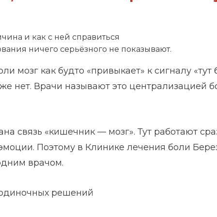
ичина и как с ней справиться
дования ничего серьёзного не показывают.
оли мозг как будто «привыкает» к сигналу «тут
уже нет. Врачи называют это централизацией 
ана связь «кишечник — мозг». Тут работают ср
 эмоции. Поэтому в Клинике лечения боли Бер
одним врачом.
о одиночных решений