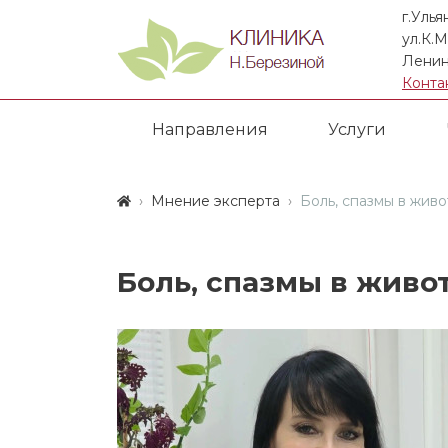
г.Улья
ул.К.М
Ленин
Конта
Направления
Услуги
Мнение эксперта
Боль, спазмы в живо
Боль, спазмы в живот