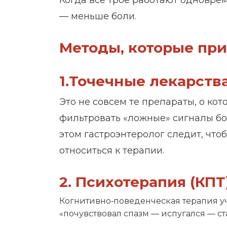
Когда все трое работают одновре
— меньше боли.
Методы, которые пр
1.Точечные лекарств
Это не совсем те препараты, о ко
фильтровать «ложные» сигналы бо
этом гастроэнтеролог следит, что
относиться к терапии.
2. Психотерапия (КПТ)
Когнитивно‑поведенческая терапия уч
«почувствовал спазм — испугался — ст