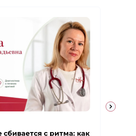
09.07.
 сбивается с ритма: как
Диаб