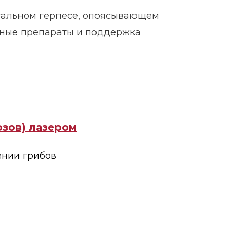
итальном герпесе, опоясывающем
ные препараты и поддержка
озов) лазером
ении грибов