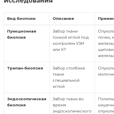
исследования
Вид биопсии
Описание
Приме
Пункционная
Забор ткани
Опухоли
биопсия
тонкой иглой под
почек, 
контролем УЗИ
железы
или КТ
щитови
железы
Трепан-биопсия
Забор столбика
Опухоли
ткани
молочн
специальной
иглой
Эндоскопическая
Забор ткани во
Полипы
биопсия
время
кишечн
эндоскопического
опухоли