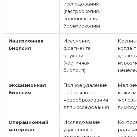
исследования
(гастроскопия,
колоноскопия,
бронхоскопия)
Инцизионная
Иссечение
Крупные
биопсия
фрагмента
когда 
опухоли
удален
(частичная
невозм
биопсия)
нецеле
Эксцизионная
Полное удаление
Мелкие
биопсия
небольшого
кожи, 
новообразования
железы
для исследования
лимфоу
Операционный
Исследование
Контро
материал
удаленного
радика
органа или его
удалени