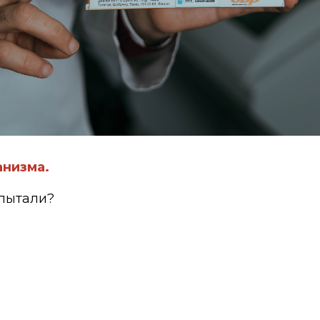
анизма.
спытали?