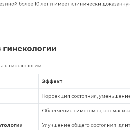
зиной более 10 лет и имеет клинически доказанну
в гинекологии
а в гинекологии:
Эффект
Коррекция состояния, уменьшени
Облегчение симптомов, нормализ
атологии
Улучшение общего состояния, дли