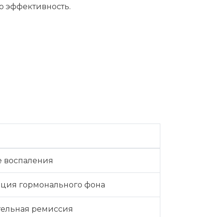
ю эффективность.
е воспаления
ация гормонального фона
тельная ремиссия