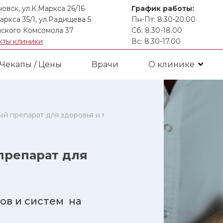
новск, ул.К.Маркса 26/16
График работы:
аркса 35/1, ул.Радищева 5
Пн-Пт: 8.30-20.00
ского Комсомола 37
Сб: 8.30-18.00
кты клиники
Вс: 8.30-17.00
Чекапы / Цены
Врачи
О клинике
ый препарат для здоровья и молодости
препарат для
ов и систем на