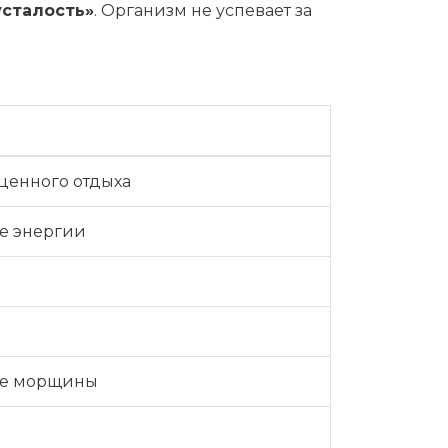
усталость»
. Организм не успевает за
оценного отдыха
ие энергии
ные морщины