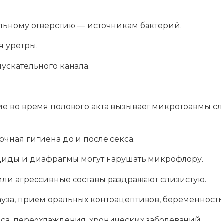
альному отверстию — источникам бактерий.
 уретры.
скательного канала.
е во время полового акта вызывает микротравмы с
очная гигиена до и после секса.
иды и диафрагмы могут нарушать микрофлору.
ли агрессивные составы раздражают слизистую.
уза, прием оральных контрацептивов, беременность
сса, переохлаждения, хронических заболеваний.