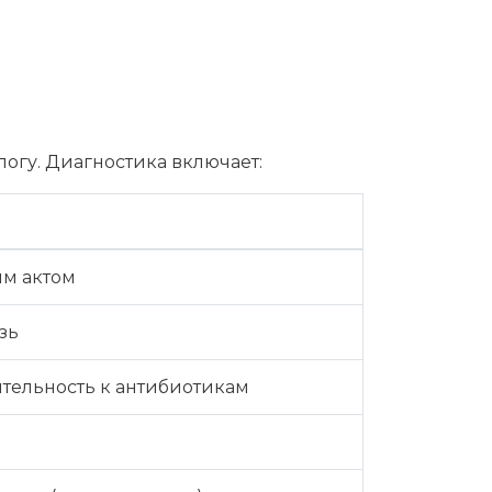
огу. Диагностика включает:
ым актом
зь
ительность к антибиотикам