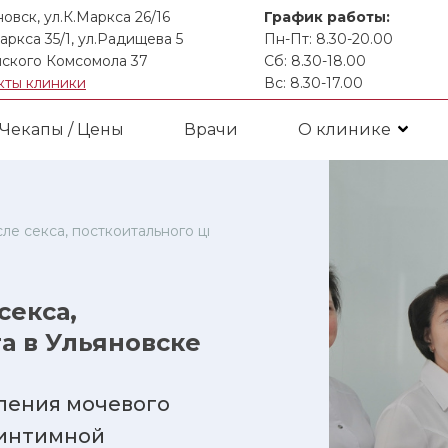
новск, ул.К.Маркса 26/16
График работы:
аркса 35/1, ул.Радищева 5
Пн-Пт: 8.30-20.00
ского Комсомола 37
Сб: 8.30-18.00
кты клиники
Вс: 8.30-17.00
Чекапы / Цены
Врачи
О клинике
ле секса, посткоитального цистита в Ульяновске
секса,
а в Ульяновске
ления мочевого
 интимной