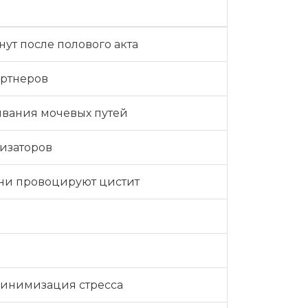
ут после полового акта
артнеров
ывания мочевых путей
изаторов
они провоцируют цистит
минимизация стресса