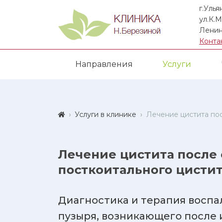
г.Улья
ул.К.М
Ленин
Конта
Направления
Услуги
Услуги в клинике
Лечение цистита пос
Лечение цистита после 
посткоитального цистит
Диагностика и терапия воспа
пузыря, возникающего после