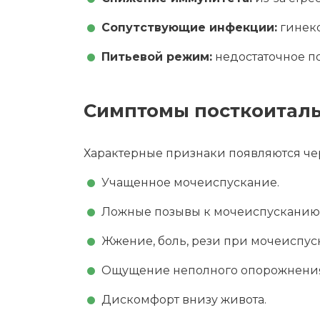
Сопутствующие инфекции:
гинеко
Питьевой режим:
недостаточное п
Симптомы посткоитал
Характерные признаки появляются чере
Учащенное мочеиспускание.
Ложные позывы к мочеиспусканию
Жжение, боль, рези при мочеиспуск
Ощущение неполного опорожнения
Дискомфорт внизу живота.