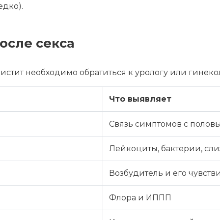
едко).
после секса
стит необходимо обратиться к урологу или гинекол
Что выявляет
Связь симптомов с полов
Лейкоциты, бактерии, сли
Возбудитель и его чувств
Флора и ИППП