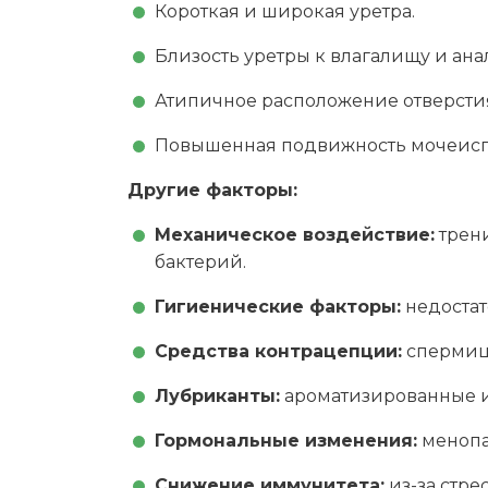
Короткая и широкая уретра.
Близость уретры к влагалищу и ан
Атипичное расположение отверстия
Повышенная подвижность мочеиспу
Другие факторы:
Механическое воздействие:
трени
бактерий.
Гигиенические факторы:
недостат
Средства контрацепции:
спермиц
Лубриканты:
ароматизированные и
Гормональные изменения:
менопа
Снижение иммунитета:
из-за стре