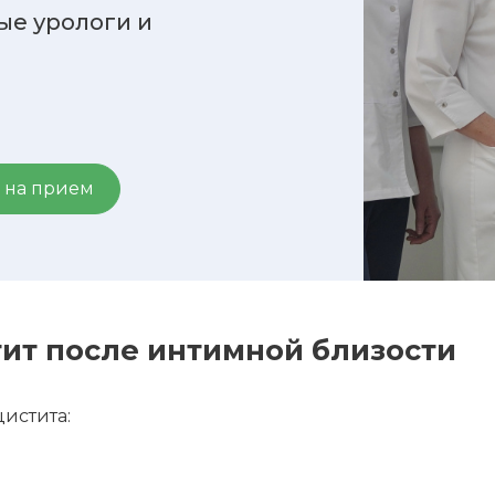
ые урологи и
 на прием
тит после интимной близости
истита: