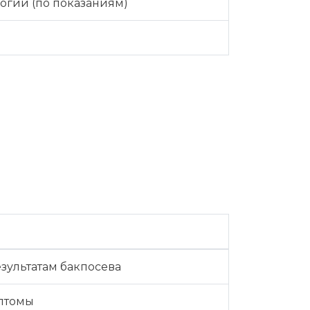
огии (по показаниям)
езультатам бакпосева
мптомы