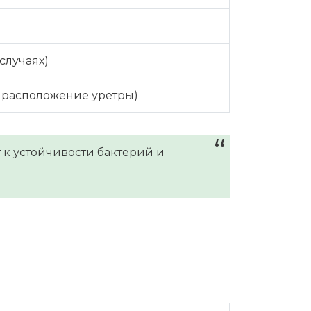
случаях)
 расположение уретры)
к устойчивости бактерий и