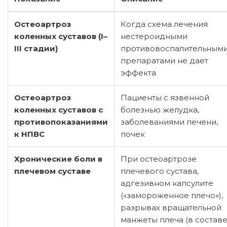
Остеоартроз
Когда схема лечения
коленных суставов (I–
нестероидными
III стадии)
противовоспалительным
препаратами не дает
эффекта
Остеоартроз
Пациенты с язвенной
коленных суставов с
болезнью желудка,
противопоказаниями
заболеваниями печени,
к НПВС
почек
Хронические боли в
При остеоартрозе
плечевом суставе
плечевого сустава,
адгезивном капсулите
(«замороженное плечо»),
разрывах вращательной
манжеты плеча (в состав