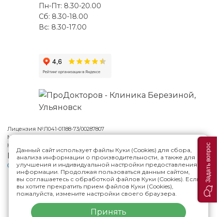
Пн-Пт: 8.30-20.00
Сб: 8.30-18.00
Вс: 8.30-17.00
Лицензия №Л041-01188-73/00287807
Многопрофильная клиника Н.Березиной в Ульяновске
© 2026
Карта сайта
Задать вопрос
Данный сайт использует файлы Куки (Cookies) для сбора,
Версия сайта для слабовидящих
анализа информации о производительности, а также для
улучшения и индивидуальной настройки предоставления
Политика конфиденциальности
информации. Продолжая пользоваться данным сайтом,
вы соглашаетесь с обработкой файлов Куки (Cookies). Если
вы хотите прекратить прием файлов Куки (Cookies),
ИМЕЮТСЯ ПРОТИВОПОКАЗАНИЯ,
пожалуйста, измените настройки своего браузера.
НЕОБХОДИМА КОНСУЛЬТАЦИЯ СПЕЦИАЛИСТА
Принять