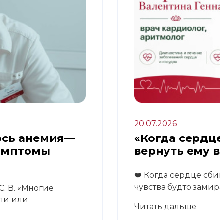
20.07.2026
ось анемия—
«Когда сердце
имптомы
вернуть ему 
❤️ Когда сердце сби
чувства будто замира
. В. «Многие
али или
Читать дальше