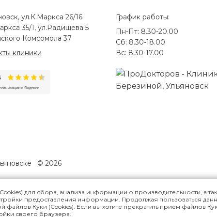
новск, ул.К.Маркса 26/16
График работы:
аркса 35/1, ул.Радищева 5
Пн-Пт: 8.30-20.00
ского Комсомола 37
Сб: 8.30-18.00
кты клиники
Вс: 8.30-17.00
льяновске
© 2026
Cookies) для сбора, анализа информации о производительности, а та
стройки предоставления информации. Продолжая пользоваться дан
АЗАНИЯ, НЕОБХОДИМА КОНСУ
й файлов Куки (Cookies). Если вы хотите прекратить прием файлов Ку
ройки своего браузера.