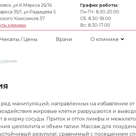
новск, ул.К.Маркса 26/16
График работы:
аркса 35/1, ул.Радищева 5
Пн-Пт: 8.30-20.00
ского Комсомола 37
Сб: 8.30-18.00
кты клиники
Вс: 8.30-17.00
Чекапы / Цены
Врачи
О клинике
худения
ия
 ряд манипуляций, направленных на избавление от
воздействия жировые клетки разрушаются и выводя
 в норму сосуды. Приток и отток лимфы и межклет
ия целлюлита и объем талии. Массаж для похудени
устойчивый результат, сравнимый с посещением спо