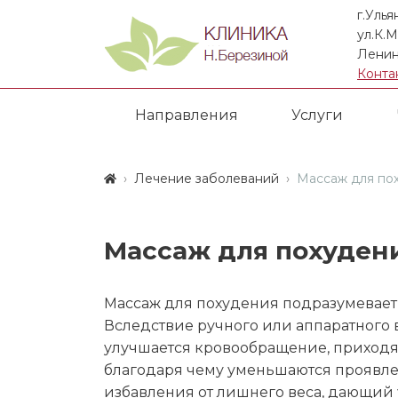
г.Улья
ул.К.М
Ленин
Конта
Направления
Услуги
Лечение заболеваний
Массаж для по
Массаж для похуден
Массаж для похудения подразумевает
Вследствие ручного или аппаратного 
улучшается кровообращение, приходят
благодаря чему уменьшаются проявлен
избавления от лишнего веса, дающий 