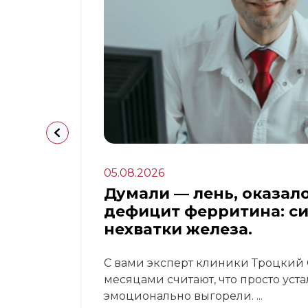
05.08.2026
апа:
Думали — лень, оказал
дефицит ферритина: с
нехватки железа.
 это
С вами эксперт клиники Троцкий С
месяцами считают, что просто уст
эмоционально выгорели. ...