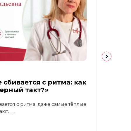
09.07.
 сбивается с ритма: как
Диаб
верный такт?»
реа
вается с ритма, даже самые тёплые
В кли
ют… ...
Светл
гастр
Читат