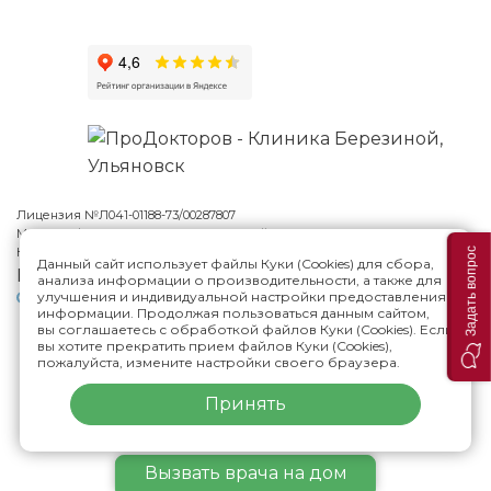
Лицензия №Л041-01188-73/00287807
Многопрофильная клиника Н.Березиной в Ульяновске
© 2026
Карта сайта
Задать вопрос
Данный сайт использует файлы Куки (Cookies) для сбора,
Версия сайта для слабовидящих
анализа информации о производительности, а также для
улучшения и индивидуальной настройки предоставления
Политика конфиденциальности
информации. Продолжая пользоваться данным сайтом,
вы соглашаетесь с обработкой файлов Куки (Cookies). Если
вы хотите прекратить прием файлов Куки (Cookies),
ИМЕЮТСЯ ПРОТИВОПОКАЗАНИЯ,
пожалуйста, измените настройки своего браузера.
НЕОБХОДИМА КОНСУЛЬТАЦИЯ СПЕЦИАЛИСТА
Принять
Вызвать
врача
на дом