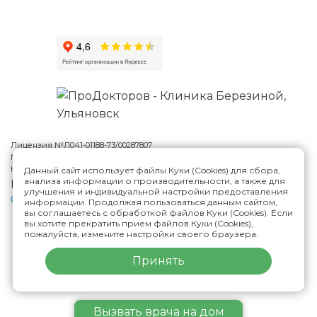
Лицензия №Л041-01188-73/00287807
Многопрофильная клиника Н.Березиной в Ульяновске
© 2026
Карта сайта
Данный сайт использует файлы Куки (Cookies) для сбора,
анализа информации о производительности, а также для
Версия сайта для слабовидящих
улучшения и индивидуальной настройки предоставления
Политика конфиденциальности
информации. Продолжая пользоваться данным сайтом,
вы соглашаетесь с обработкой файлов Куки (Cookies). Если
вы хотите прекратить прием файлов Куки (Cookies),
пожалуйста, измените настройки своего браузера.
ИМЕЮТСЯ ПРОТИВОПОКАЗАНИЯ,
НЕОБХОДИМА КОНСУЛЬТАЦИЯ СПЕЦИАЛИСТА
Принять
Вызвать
врача
на дом