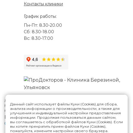
Контакты клиники
График работы:
Пн-Пт: 8.30-20.00
Сб: 8.30-18.00
Вс: 8.30-17.00
Лицензия №Л041-01188-73/00287807
Данный сайт использует файлы Куки (Cookies) для сбора,
Многопрофильная клиника Н.Березиной в Ульяновске
© 2026
анализа информации о производительности, а также для
Карта сайта
улучшения и индивидуальной настройки предоставления
Версия сайта для слабовидящих
информации. Продолжая пользоваться данным сайтом,
вы соглашаетесь с обработкой файлов Куки (Cookies). Если
Политика конфиденциальности
вы хотите прекратить прием файлов Куки (Cookies),
пожалуйста, измените настройки своего браузера.