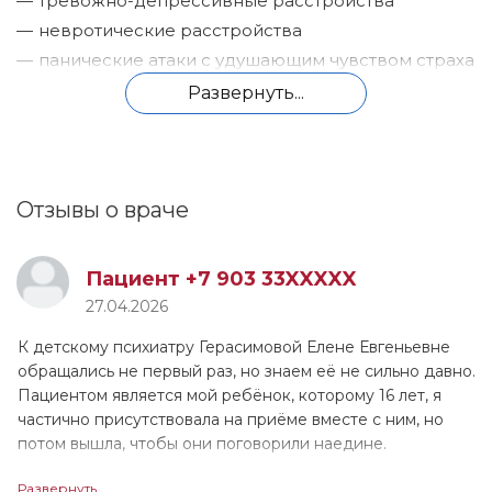
тревожно-депрессивные расстройства
невротические расстройства
панические атаки с удушающим чувством страха
смерти
Развернуть...
социофобии (боязнь общества)
психосоматика
соматоформные расстройства
Отзывы о враче
ипохондрические расстройства (всё болит-
ничего не помогает)
обсессивно-компульсивное расстройство
Пациент +7 903 33XXXXX
(навязчивые мысли и поведение, различные
27.04.2026
«ритуалы»)
К детскому психиатру Герасимовой Елене Евгеньевне
расстройство настроения, включая биполярное
обращались не первый раз, но знаем её не сильно давно.
аффективное расстройство
Пациентом является мой ребёнок, которому 16 лет, я
органические расстройства личности и
частично присутствовала на приёме вместе с ним, но
потом вышла, чтобы они поговорили наедине.
поведения
фобические расстройства (различные страхи)
Развернуть...