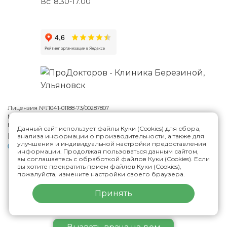
Вс: 8.30-17.00
Лицензия №Л041-01188-73/00287807
Многопрофильная клиника Н.Березиной в Ульяновске
© 2026
Карта сайта
Данный сайт использует файлы Куки (Cookies) для сбора,
Версия сайта для слабовидящих
анализа информации о производительности, а также для
улучшения и индивидуальной настройки предоставления
Политика конфиденциальности
информации. Продолжая пользоваться данным сайтом,
вы соглашаетесь с обработкой файлов Куки (Cookies). Если
вы хотите прекратить прием файлов Куки (Cookies),
ИМЕЮТСЯ ПРОТИВОПОКАЗАНИЯ,
пожалуйста, измените настройки своего браузера.
НЕОБХОДИМА КОНСУЛЬТАЦИЯ СПЕЦИАЛИСТА
Принять