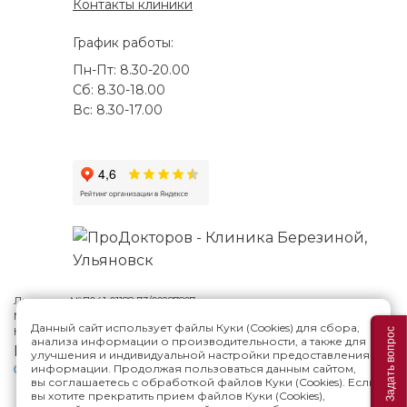
Контакты клиники
График работы:
Пн-Пт: 8.30-20.00
Сб: 8.30-18.00
Вс: 8.30-17.00
Лицензия №Л041-01188-73/00287807
Многопрофильная клиника Н.Березиной в Ульяновске
© 2026
Данный сайт использует файлы Куки (Cookies) для сбора,
Карта сайта
Задать вопрос
анализа информации о производительности, а также для
Версия сайта для слабовидящих
улучшения и индивидуальной настройки предоставления
информации. Продолжая пользоваться данным сайтом,
Политика конфиденциальности
вы соглашаетесь с обработкой файлов Куки (Cookies). Если
вы хотите прекратить прием файлов Куки (Cookies),