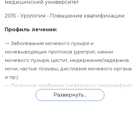
медицинский университет
2015 - Урология - Повышение квалификации
Профиль лечения:
Заболевания мочевого пузыря и
мочевыводящих протоков (уретрит, камни
мочевого пузыря, цистит, недержание/задержка
мочи, частые позывы, дисплазия мочевого органа
и пр.).
Почечные проблемы (нефтопроз, пиелонефрит,
гломерулонефрит, гидронефроз и др.).
Развернуть...
Патологии мужской системы репродукции
(орхит, простатит, баланопостит, эпидидимит и пр.).
ЗППП (половые инфекции). К ним относятся
хламидиоз, уреаплазмоз, герпес, папилломо-вирус,
микоплазмоз и пр.