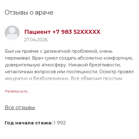
Мужское бесплодие лечение; снижение либидо
Отзывы о враче
у мужчин, эректильная дисфункция; импотенция
лечение; варикоцеле
Простатит лечение; аденома простаты лечение;
Пациент +7 983 52XXXXX
гипогонадизм у мужчин;
27.04.2026
Нарушение сперматогенеза; олигозооспермия;
Был на приёме с деликатной проблемой, очень
гормональные нарушения у мужчин; дефицит
переживал. Врач сумел создать абсолютно комфортную,
тестостерона
доверительную атмосферу. Никакой брезгливости,
Удаление доброкачественных новообразований
нетактичных вопросов или поспешности. Осмотр провёл
аккуратно и безболезненно. Всё объяснил простым
в интимной зоне
языком, ответил на все, даже самые глупые, вопросы.
Развернуть...
Назначил минимум обследований, но именно тех,
которые дали полную картину. Лечение подобрано с
учётом моих хронических заболеваний и образа жизни.
Все отзывы
Год начала стажа:
1 992