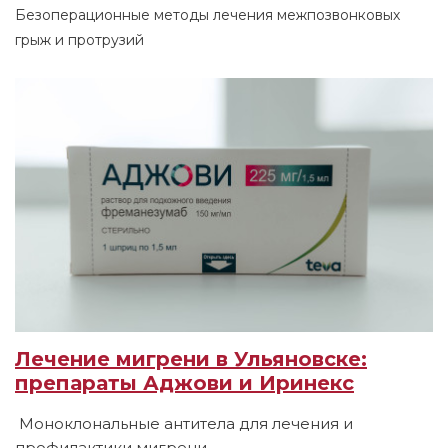
Безоперационные методы лечения межпозвонковых
грыж и протрузий
Лечение мигрени в Ульяновске:
препараты Аджови и Иринекс
Моноклональные антитела для лечения и
профилактики мигрени