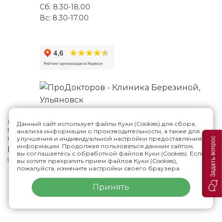
Сб: 8.30-18.00
Вс: 8.30-17.00
Лицензия №Л041-01188-73/00287807
Данный сайт использует файлы Куки (Cookies) для сбора,
Многопрофильная клиника Н.Березиной в Ульяновске
© 2026
анализа информации о производительности, а также для
улучшения и индивидуальной настройки предоставления
Карта сайта
Задать вопрос
информации. Продолжая пользоваться данным сайтом,
Версия сайта для слабовидящих
вы соглашаетесь с обработкой файлов Куки (Cookies). Если
Политика конфиденциальности
вы хотите прекратить прием файлов Куки (Cookies),
пожалуйста, измените настройки своего браузера.
ИМЕЮТСЯ ПРОТИВОПОКАЗАНИЯ,
Принять
НЕОБХОДИМА КОНСУЛЬТАЦИЯ СПЕЦИАЛИСТА