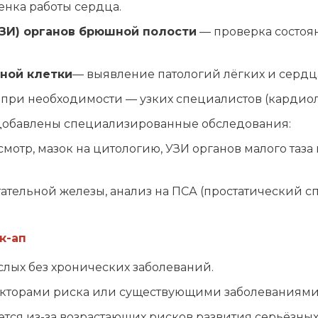
нка работы сердца.
УЗИ) органов брюшной полости
— проверка состоя
ной клетки
— выявление патологий лёгких и сердц
 а при необходимости — узких специалистов (кардиол
добавлены специализированные обследования:
смотр, мазок на цитологию, УЗИ органов малого таза
тательной железы, анализ на ПСА (простатический 
к-ап
слых без хронических заболеваний.
акторами риска или существующими заболеваниями
ется из-за возрастающих рисков развития серьёзны