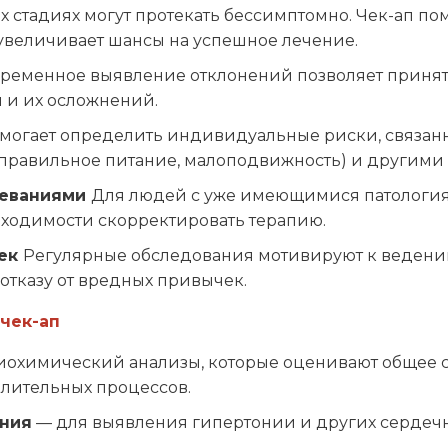
 стадиях могут протекать бессимптомно. Чек-ап по
 увеличивает шансы на успешное лечение.
ременное выявление отклонений позволяет приня
 и их осложнений.
омогает определить индивидуальные риски, связанн
неправильное питание, малоподвижность) и другими
леваниями
Для людей с уже имеющимися патология
бходимости скорректировать терапию.
чек
Регулярные обследования мотивируют к ведени
 отказу от вредных привычек.
чек-ап
биохимический анализы, которые оценивают общее с
алительных процессов.
ения
— для выявления гипертонии и других сердечн