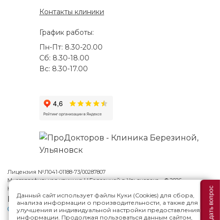
Контакты клиники
График работы:
Пн-Пт: 8.30-20.00
Сб: 8.30-18.00
Вс: 8.30-17.00
Лицензия №Л041-01188-73/00287807
Многопрофильная клиника Н.Березиной в Ульяновске
© 2026
Карта сайта
Задать вопрос
Данный сайт использует файлы Куки (Cookies) для сбора,
Версия сайта для слабовидящих
анализа информации о производительности, а также для
Политика конфиденциальности
улучшения и индивидуальной настройки предоставления
информации. Продолжая пользоваться данным сайтом,