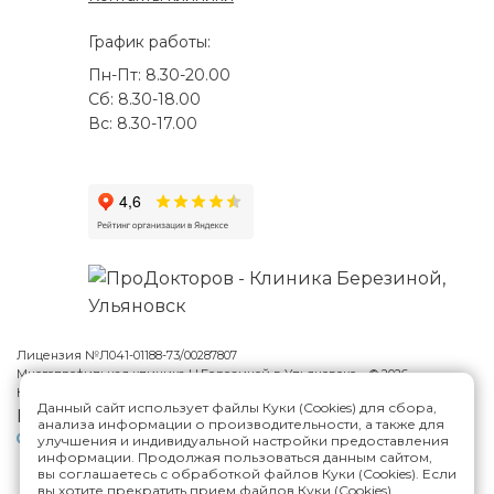
График работы:
Пн-Пт: 8.30-20.00
Сб: 8.30-18.00
Вс: 8.30-17.00
Лицензия №Л041-01188-73/00287807
Многопрофильная клиника Н.Березиной в Ульяновске
© 2026
Карта сайта
Данный сайт использует файлы Куки (Cookies) для сбора,
Версия сайта для слабовидящих
анализа информации о производительности, а также для
Политика конфиденциальности
улучшения и индивидуальной настройки предоставления
информации. Продолжая пользоваться данным сайтом,
вы соглашаетесь с обработкой файлов Куки (Cookies). Если
вы хотите прекратить прием файлов Куки (Cookies),