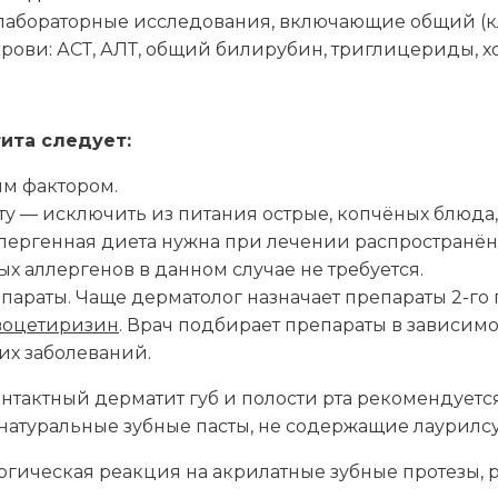
лабораторные исследования, включающие общий (к
рови: АСТ, АЛТ, общий билирубин, триглицериды, х
ита следует:
им фактором.
 — исключить из питания острые, копчёных блюда, 
ллергенная диета нужна при лечении распространён
 аллергенов в данном случае не требуется.
араты. Чаще дерматолог назначает препараты 2-го 
воцетиризин
. Врач подбирает препараты в зависимо
их заболеваний.
тактный дерматит губ и полости рта рекомендуетс
— натуральные зубные пасты, не содержащие лаурилс
ергическая реакция на акрилатные зубные протезы, 