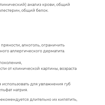
линический) анализ крови, общий
олестерин, общий белок.
пряности, алкоголь, ограничить
ного аллергического дерматита.
поколения,
сти от клинической картины, возраста
я использовать для увлажнения губ
ульфат натрия.
рекомендуется длительно их кипятить,