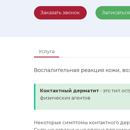
Заказать звонок
Записаться
Услуга
Воспалительная реакция кожи, в
Контактный дерматит
- это тип о
физических агентов
Некоторые симптомы контактного дерм
Сыпь не заразна и не опасна для жизн