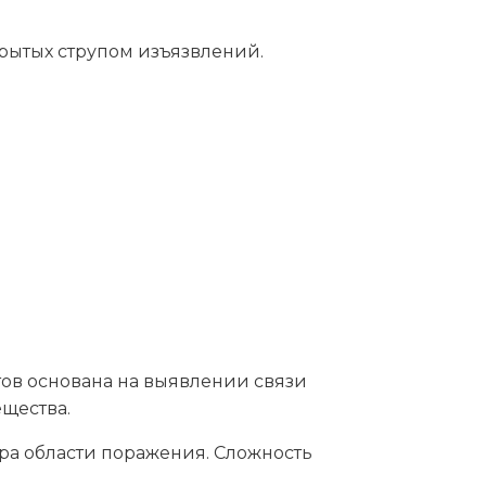
крытых струпом изъязвлений.
тов основана на выявлении связи
ещества.
ра области поражения. Сложность