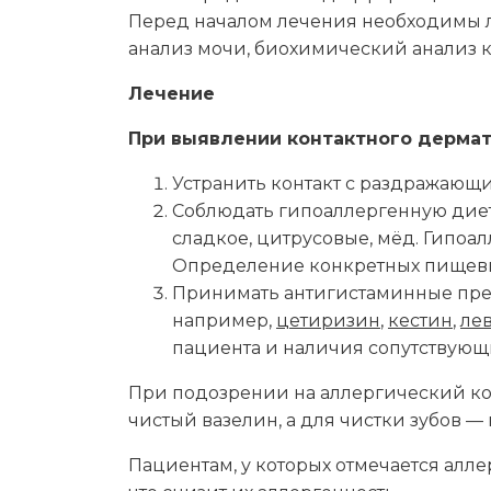
Перед началом лечения необходимы 
анализ мочи, биохимический анализ к
Лечение
При выявлении контактного дермат
Устранить контакт с раздражающ
Соблюдать гипоаллергенную диету
сладкое, цитрусовые, мёд. Гипоа
Определение конкретных пищевых
Принимать антигистаминные преп
например,
цетиризин
,
кестин
,
ле
пациента и наличия сопутствующ
При подозрении на аллергический кон
чистый вазелин, а для чистки зубов 
Пациентам, у которых отмечается алл