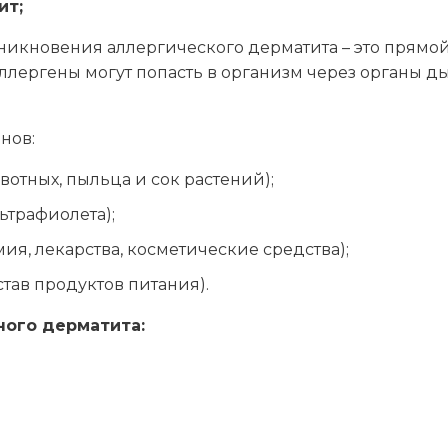
ит;
икновения аллергического дерматита – это прямой
ллергены могут попасть в организм через органы
нов:
отных, пыльца и сок растений);
ьтрафиолета);
ия, лекарства, косметические средства);
тав продуктов питания).
ного дерматита: