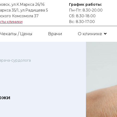
новск, ул.К.Маркса 26/16
График работы:
аркса 35/1, ул.Радищева 5
Пн-Пт: 8.30-20.00
ского Комсомола 37
Сб: 8.30-18.00
кты клиники
Вс: 8.30-17.00
Чекапы / Цены
Врачи
О клинике
врача-сурдолога
кожи