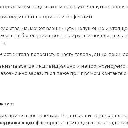
оторые затем подсыхают и образуют чешуйки, корочк
и присоединения вторичной инфекции.
кую стадию, может возникнуть шелушение и утолще
ься, то заболевание прогрессирует, и появляются 
га.
стки тела: волосистую часть головы, лицо, веки, рот
анизма всегда индивидуально и непрогнозируемо, 
евозможно заразиться даже при прямом контакте 
атит;
ских причин воспаления
.
Возникает и протекает лока
аздражающих
факторов, и приводит к повреждению