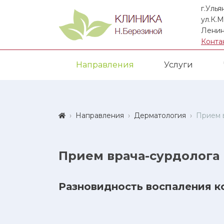
г.Улья
ул.К.М
Ленин
Конта
Направления
Услуги
Направления
Дерматология
Прием 
Прием врача-сурдолога
Разновидность воспаления 