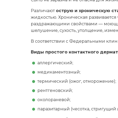
Различают
острую и хроническую с
жидкостью. Хроническая развивается 
раздражающими свойствами — моющим
шелушение, сухость, утолщение, изме
В соответствии с Федеральными кли
Виды простого контактного дермат
аллергический;
медикаментозный;
термический (ожог, отморожение);
рентгеновский;
околораневой;
паразитарный (чесотка, стригущий 