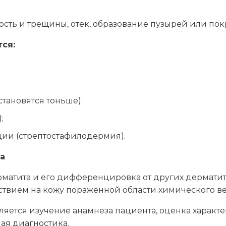
хость и трещины, отек, образование пузырей или по
ся:
становятся тоньше);
;
ии (стрептостафилодермия).
а
рматита и его дифференцировка от других дермати
ствием на кожу пораженной области химического в
яется изучение анамнеза пациента, оценка характе
ая диагностика.