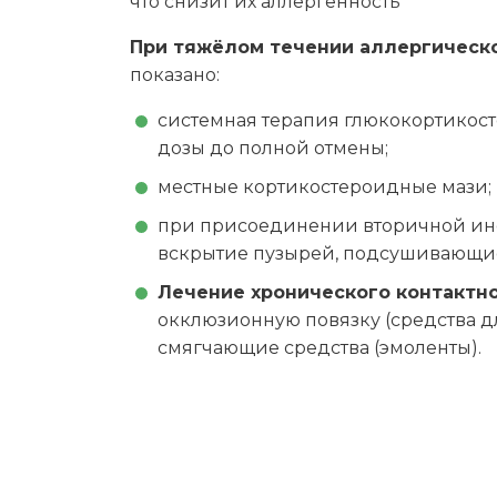
что снизит их аллергенность
При тяжёлом течении аллергическо
показано:
системная терапия глюкокортико
дозы до полной отмены;
местные кортикостероидные мази;
при присоединении вторичной ин
вскрытие пузырей, подсушивающие
Лечение хронического контактн
окклюзионную повязку (средства д
смягчающие средства (эмоленты).