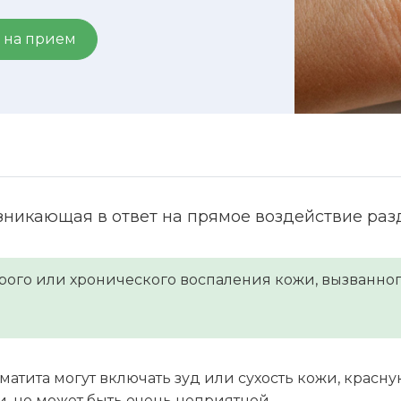
 на прием
озникающая в ответ на прямое воздействие р
строго или хронического воспаления кожи, вызванн
атита могут включать зуд или сухость кожи, красну
и, но может быть очень неприятной.