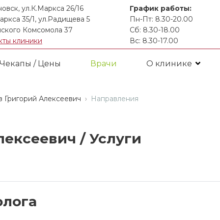
новск, ул.К.Маркса 26/16
График работы:
аркса 35/1, ул.Радищева 5
Пн-Пт: 8.30-20.00
ского Комсомола 37
Сб: 8.30-18.00
кты клиники
Вс: 8.30-17.00
Чекапы / Цены
Врачи
О клинике
 Григорий Алексеевич
Направления
лексеевич /
Услуги
олога