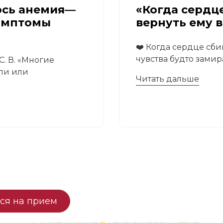
ось анемия—
«Когда сердце
имптомы
вернуть ему 
❤️ Когда сердце сби
чувства будто замира
. В. «Многие
али или
Читать дальше
ся на прием