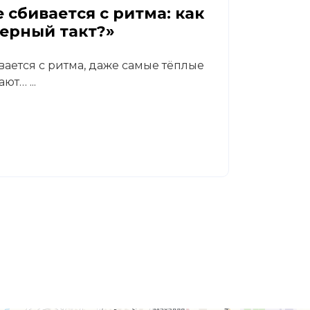
 сбивается с ритма: как
Диаб
верный такт?»
реа
вается с ритма, даже самые тёплые
В кли
ют… ...
Светл
гастр
Читат