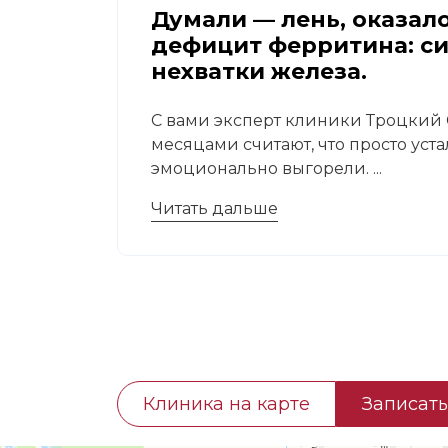
апа:
Думали — лень, оказал
дефицит ферритина: с
нехватки железа.
 это
С вами эксперт клиники Троцкий С
месяцами считают, что просто уст
эмоционально выгорели. ...
Читать дальше
Клиника на карте
Записать