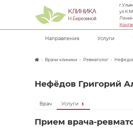
г.Улья
ул.К.М
Ленин
Конта
Направления
Услуги
Врачи клиники
Ревматолог
Нефёдов
Нефёдов Григорий А
Врач
Услуги
3
Прием врача-ревмат