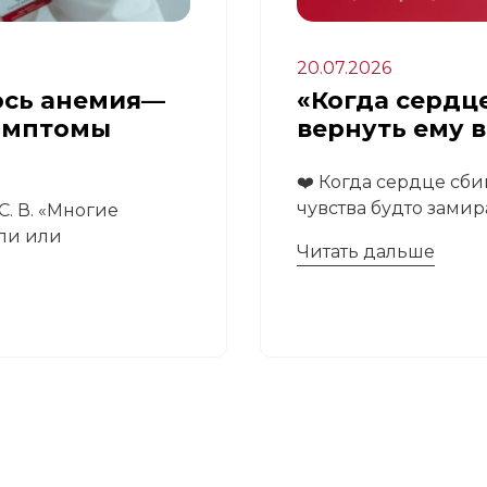
20.07.2026
ось анемия—
«Когда сердце
имптомы
вернуть ему 
❤️ Когда сердце сби
чувства будто замира
. В. «Многие
али или
Читать дальше