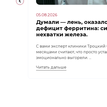
05.08.2026
апа:
Думали — лень, оказал
дефицит ферритина: с
нехватки железа.
 это
С вами эксперт клиники Троцкий С
месяцами считают, что просто уст
эмоционально выгорели. ...
Читать дальше