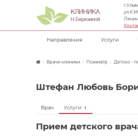
г.Улья
ул.К.М
Ленин
Конта
Направления
Услуги
Врачи клиники
Психиатр
Детско - 
Штефан Любовь Бори
Врач
Услуги
1
Прием детского врач