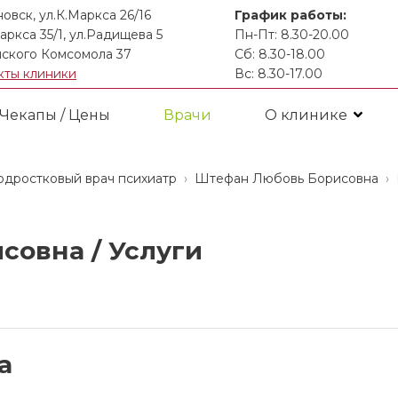
новск, ул.К.Маркса 26/16
График работы:
аркса 35/1, ул.Радищева 5
Пн-Пт: 8.30-20.00
ского Комсомола 37
Сб: 8.30-18.00
кты клиники
Вс: 8.30-17.00
Чекапы / Цены
Врачи
О клинике
подростковый врач психиатр
Штефан Любовь Борисовна
совна /
Услуги
а