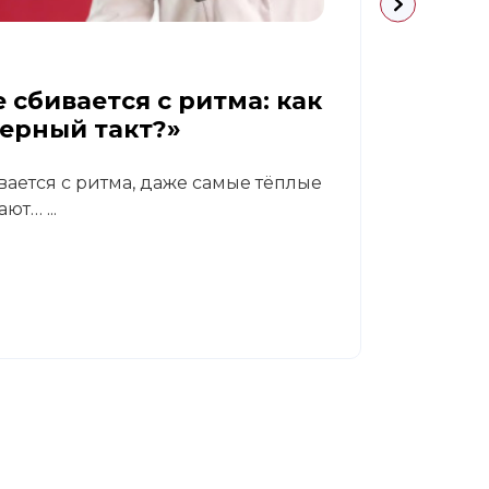
09.07.
 сбивается с ритма: как
Диаб
верный такт?»
реа
вается с ритма, даже самые тёплые
В кли
ют… ...
Светл
гастр
Читат