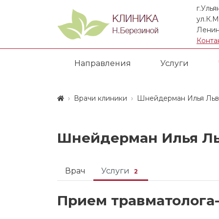
г.Улья
ул.К.М
Ленин
Конта
Направления
Услуги
Врачи клиники
Шнейдерман Илья Льв
Шнейдерман Илья Ль
Врач
Услуги
2
Прием травматолога