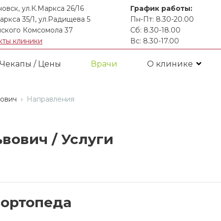
новск, ул.К.Маркса 26/16
График работы:
аркса 35/1, ул.Радищева 5
Пн-Пт: 8.30-20.00
ского Комсомола 37
Сб: 8.30-18.00
кты клиники
Вс: 8.30-17.00
Чекапы / Цены
Врачи
О клинике
ович
Направления
вович /
Услуги
-ортопеда