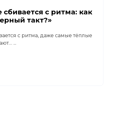
09.07.
 сбивается с ритма: как
Диаб
верный такт?»
реа
вается с ритма, даже самые тёплые
В кли
ют… ...
Светл
гастр
Читат