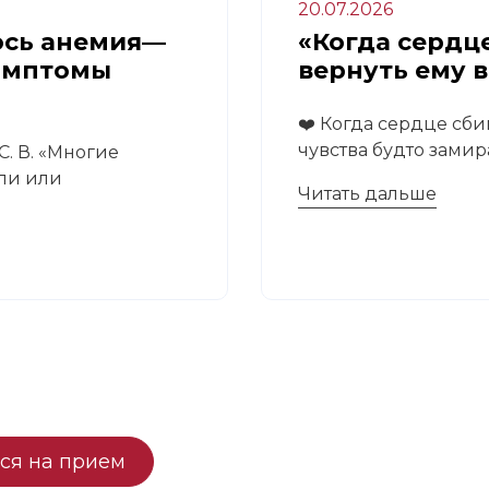
20.07.2026
ось анемия—
«Когда сердце
имптомы
вернуть ему 
❤️ Когда сердце сби
чувства будто замира
. В. «Многие
али или
Читать дальше
ся на прием