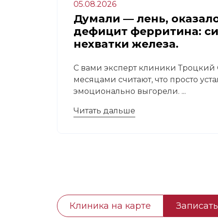
05.08.2026
апа:
Думали — лень, оказал
дефицит ферритина: с
нехватки железа.
 это
С вами эксперт клиники Троцкий С
месяцами считают, что просто уст
эмоционально выгорели. ...
Читать дальше
Клиника на карте
Записать