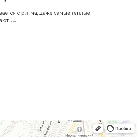
вается с ритма, даже самые тёплые
В кли
ют… ...
Светл
гастр
Читат