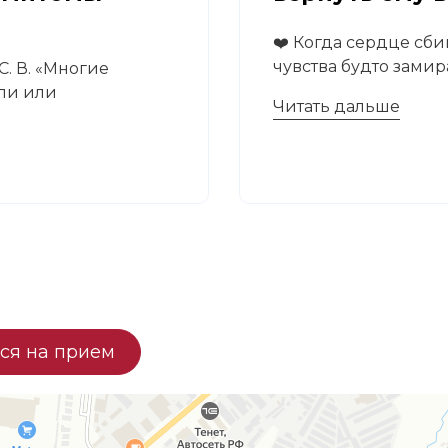
❤️ Когда сердце сби
чувства будто замира
. В. «Многие
али или
Читать дальше
ся на прием