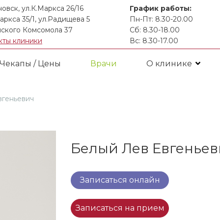
новск, ул.К.Маркса 26/16
График работы:
аркса 35/1, ул.Радищева 5
Пн-Пт: 8.30-20.00
ского Комсомола 37
Сб: 8.30-18.00
кты клиники
Вс: 8.30-17.00
Чекапы / Цены
Врачи
О клинике
вгеньевич
Белый Лев Евгеньев
Записаться онлайн
Записаться на прием