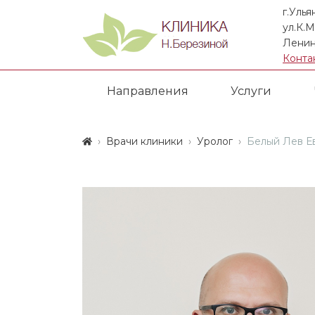
г.Улья
ул.К.М
Ленин
Конта
Направления
Услуги
Врачи клиники
Уролог
Белый Лев Е