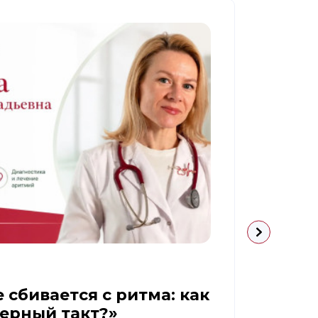
09.07.
 сбивается с ритма: как
Диаб
верный такт?»
реа