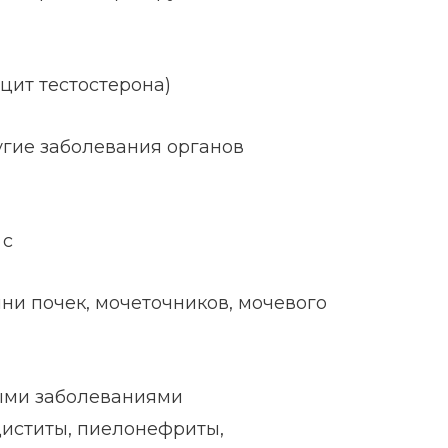
ит тестостерона)
угие заболевания органов
 с
ни почек, мочеточников, мочевого
ыми заболеваниями
иститы, пиелонефриты,