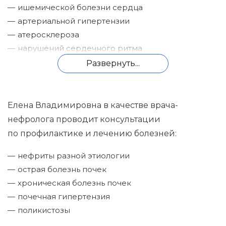
ишемической болезни сердца
артериальной гипертензии
атеросклероза
нарушений сердечного ритма
кардиомиопатии различного генеза
Развернуть...
заболеваний воспалительного характера
(миокардит, эндокардит, перикардит)
дислипидемии
Елена Владимировна в качестве врача-
нефролога проводит консультации
по профилактике и лечению болезней:
нефриты разной этиологии
острая болезнь почек
хроническая болезнь почек
почечная гипертензия
поликистозы