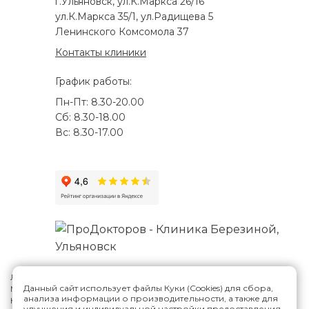
г.Ульяновск, ул.К.Маркса 26/16
ул.К.Маркса 35/1, ул.Радищева 5
Ленинского Комсомола 37
Контакты клиники
График работы:
Пн-Пт: 8.30-20.00
Сб: 8.30-18.00
Вс: 8.30-17.00
Лицензия №Л041-01188-73/00287807
Данный сайт использует файлы Куки (Cookies) для сбора,
Многопрофильная клиника Н.Березиной в Ульяновске
© 2026
анализа информации о производительности, а также для
Карта сайта
улучшения и индивидуальной настройки предоставления