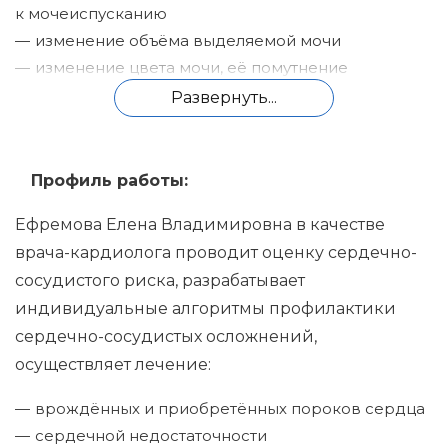
к мочеиспусканию
изменение объёма выделяемой мочи
изменение цвета мочи, её помутнение
повышение артериального давления
Развернуть...
постоянная жажда
ухудшение состояния кожи (шелушения,
бледность и пр.)
Профиль работы:
Ефремова Елена Владимировна в качестве
врача-кардиолога проводит оценку сердечно-
сосудистого риска, разрабатывает
индивидуальные алгоритмы профилактики
сердечно-сосудистых осложнений,
осуществляет лечение:
врождённых и приобретённых пороков сердца
сердечной недостаточности