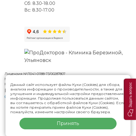
Сб: 8.30-18.00
Вс: 8.30-17.00
Лицензия №Л041-01188-73/00287807
Многопрофильная клиника Н.Березиной в Ульяновске
© 2026
Карта сайта
Данный сайт использует файлы Куки (Cookies) для сбора,
Задать вопрос
анализа информации о производительности, а также для
Версия сайта для слабовидящих
улучшения и индивидуальной настройки предоставления
Политика конфиденциальности
информации. Продолжая пользоваться данным сайтом,
вы соглашаетесь с обработкой файлов Куки (Cookies). Если
вы хотите прекратить прием файлов Куки (Cookies),
пожалуйста, измените настройки своего браузера.
ИМЕЮТСЯ ПРОТИВОПОКАЗАНИЯ,
НЕОБХОДИМА КОНСУЛЬТАЦИЯ СПЕЦИАЛИСТА
Принять