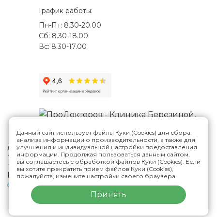
График работы:
Пн-Пт: 8.30-20.00
Сб: 8.30-18.00
Вс: 8.30-17.00
Данный сайт использует файлы Куки (Cookies) для сбора,
анализа информации о производительности, а также для
улучшения и индивидуальной настройки предоставления
Лицензия №Л041-01188-73/00287807
информации. Продолжая пользоваться данным сайтом,
Многопрофильная клиника Н.Березиной в Ульяновске
© 2026
вы соглашаетесь с обработкой файлов Куки (Cookies). Если
Карта сайта
вы хотите прекратить прием файлов Куки (Cookies),
Версия сайта для слабовидящих
пожалуйста, измените настройки своего браузера.
Политика конфиденциальности
Принять
ИМЕЮТСЯ ПРОТИВОПОКАЗАНИЯ,