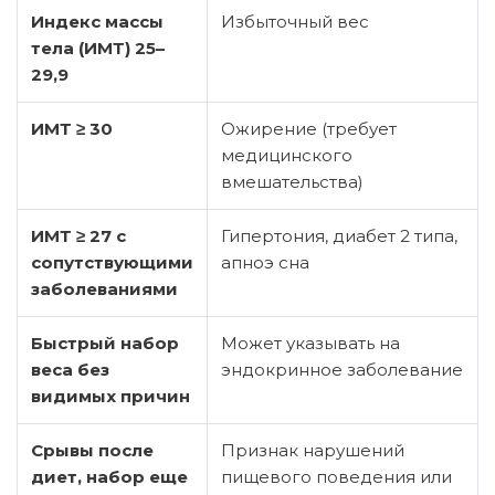
Индекс массы
Избыточный вес
тела (ИМТ) 25–
29,9
ИМТ ≥ 30
Ожирение (требует
медицинского
вмешательства)
ИМТ ≥ 27 с
Гипертония, диабет 2 типа,
сопутствующими
апноэ сна
заболеваниями
Быстрый набор
Может указывать на
веса без
эндокринное заболевание
видимых причин
Срывы после
Признак нарушений
диет, набор еще
пищевого поведения или