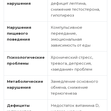
нарушения
дефицит лептина,
снижение тестостерона,
гипотиреоз
Нарушения
Компульсивное
пищевого
переедание,
поведения
эмоциональная
зависимость от еды
Психологические
Хронический стресс,
проблемы
тревога, депрессия,
«заедание» проблем
Метаболические
Замедление основного
нарушения
обмена, снижение
термогенеза
Дефициты
Недостаток витамина D,