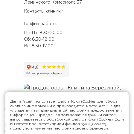
Ленинского Комсомола 37
Контакты клиники
График работы:
Пн-Пт: 8.30-20.00
Сб: 8.30-18.00
Вс: 8.30-17.00
Данный сайт использует файлы Куки (Cookies) для сбора,
анализа информации о производительности, а также для
Лицензия №Л041-01188-73/00287807
улучшения и индивидуальной настройки предоставления
Многопрофильная клиника Н.Березиной в Ульяновске
© 2026
информации. Продолжая пользоваться данным сайтом,
Карта сайта
вы соглашаетесь с обработкой файлов Куки (Cookies). Если
вы хотите прекратить прием файлов Куки (Cookies),
Версия сайта для слабовидящих
пожалуйста, измените настройки своего браузера.
Политика конфиденциальности