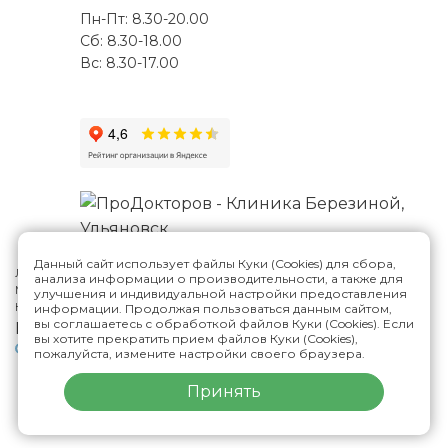
Пн-Пт: 8.30-20.00
Сб: 8.30-18.00
Вс: 8.30-17.00
Данный сайт использует файлы Куки (Cookies) для сбора,
Лицензия №Л041-01188-73/00287807
анализа информации о производительности, а также для
Многопрофильная клиника Н.Березиной в Ульяновске
© 2026
улучшения и индивидуальной настройки предоставления
Карта сайта
информации. Продолжая пользоваться данным сайтом,
вы соглашаетесь с обработкой файлов Куки (Cookies). Если
Версия сайта для слабовидящих
вы хотите прекратить прием файлов Куки (Cookies),
Политика конфиденциальности
пожалуйста, измените настройки своего браузера.
Принять
ИМЕЮТСЯ ПРОТИВОПОКАЗАНИЯ,
НЕОБХОДИМА КОНСУЛЬТАЦИЯ СПЕЦИАЛИСТА