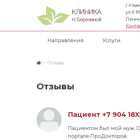
г.Улья
ул.К.М
Ленин
Конта
Направления
Услуги
Отзывы
Отзывы
Пациент +7 904 18
Пациентом был мой муж. О
портале ПроДокторов.