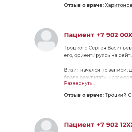
Отзыв о враче:
Харитонов
Пациент +7 902 00
Троцкого Сергея Васильев
его, ориентируясь на рейт
Визит начался по записи, 
брала результаты исследо
Развернуть...
доброжелательной. Сергей
желудок, а также колени, 
Отзыв о враче:
Троцкий С
анализы и прийти на повто
витамины и таблетки. Я уже
остались хорошие, Сергей 
специалиста другим людя
Пациент +7 902 12X