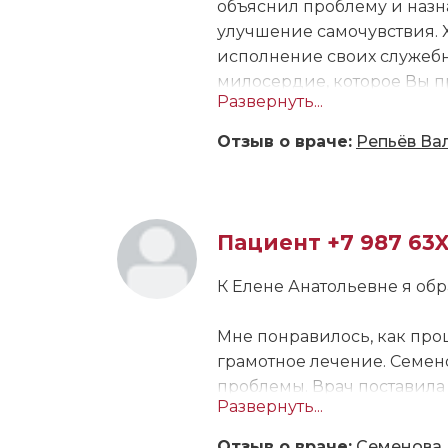
объяснил проблему и назн
улучшение самочувствия. Х
исполнение своих служебны
милосердие, которое Вы п
Развернуть...
Отзыв о враче:
Репьёв Ва
Пациент +7 987 63
К Елене Анатольевне я обр
Мне понравилось, как про
грамотное лечение. Семено
проблемы. Врач поставила 
Развернуть...
Также доктор расписала д
эффектах. Отмечу, что вы
Отзыв о враче:
Семенова 