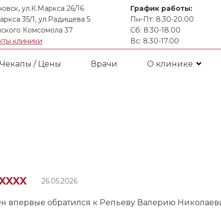
новск, ул.К.Маркса 26/16
График работы:
аркса 35/1, ул.Радищева 5
Пн-Пт: 8.30-20.00
ского Комсомола 37
Сб: 8.30-18.00
кты клиники
Вс: 8.30-17.00
Чекапы / Цены
Врачи
О клинике
XXXXX
26.05.2026
н впервые обратился к Репьеву Валерию Николаеви