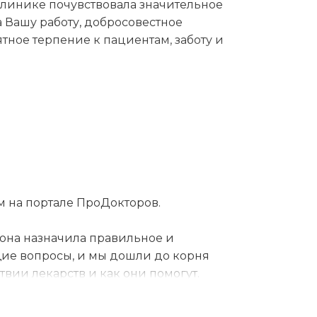
линике почувствовала значительное
а Вашу работу, добросовестное
тное терпение к пациентам, заботу и
м на портале ПроДокторов.
 она назначила правильное и
ющие вопросы, и мы дошли до корня
твии лекарств и как они помогут.
предила о возможных побочных
иалист выдала общие рекомендации и