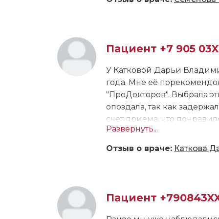
сказала, почему нужно при
профессионал своего дела,
Елену Анатольевну, конеч
Пациент +7 905 03
У Катковой Дарьи Владим
года. Мне её порекомендов
"ПроДокторов". Выбрала эт
опоздала, так как задержа
счет приема, что понравил
Развернуть...
Последний визит прошёл о
Отзыв о враче:
Каткова Д
последний раз я приходила
также порекомендовала вы
назначила ещё один курс 
схему и указала дозировки
Пациент +790843X
интересующие вопросы по
что доктор запомнила мою