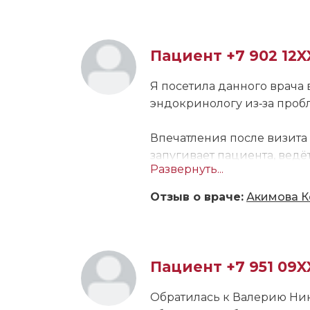
стороны доктора я не заме
будут такие же проблемы, 
записалась к ней на повто
Пациент +7 902 12X
Я посетила данного врача 
эндокринологу из‑за проб
Впечатления после визита 
запугивает пациента, вед
Развернуть...
она спросила, с чем я при
предыдущие заключения, к
Отзыв о враче:
Акимова К
принимать, сколько времен
чтобы посмотреть, помогае
подойти повторно, а если
вернулась к этому специал
Пациент +7 951 09X
Обратилась к Валерию Ник