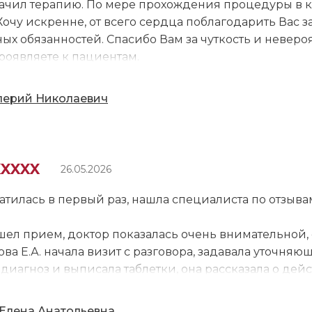
ачил терапию. По мере прохождения процедуры в к
очу искренне, от всего сердца поблагодарить Вас з
х обязанностей. Спасибо Вам за чуткость и невероя
роявляете к пациентам.
лерий Николаевич
XXXXX
26.05.2026
атилась в первый раз, нашла специалиста по отзыва
шел прием, доктор показалась очень внимательной,
ва Е.А. начала визит с разговора, задавала уточня
диагноз и выписала таблетки, она рассказала о дейс
озировки и время приема препаратов, а еще преду
писанное лечение уже помогает. Кроме этого, спец
Елена Анатольевна